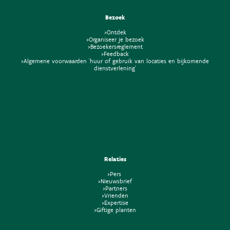
Bezoek
>Ontdek
>Organiseer je bezoek
>Bezoekersreglement
>Feedback
>Algemene voorwaarden 'huur of gebruik van locaties en bijkomende
dienstverlening'
Relaties
>Pers
>Nieuwsbrief
>Partners
>Vrienden
>Expertise
>Giftige planten