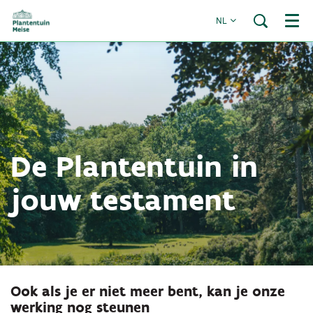
NL
Menu
De Plantentuin in
jouw testament
Ook als je er niet meer bent, kan je onze
werking nog steunen