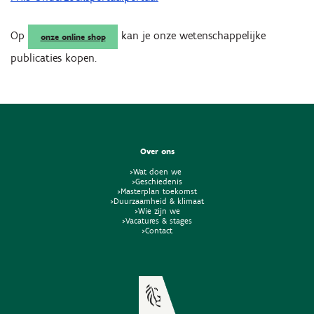
Op
kan je onze wetenschappelijke
onze online shop
publicaties kopen.
Over ons
>Wat doen we
>Geschiedenis
>Masterplan toekomst
>Duurzaamheid & klimaat
>Wie zijn we
>Vacatures & stages
>Contact