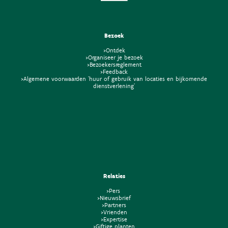
Bezoek
>Ontdek
>Organiseer je bezoek
>Bezoekersreglement
>Feedback
>Algemene voorwaarden 'huur of gebruik van locaties en bijkomende
dienstverlening'
Relaties
>Pers
>Nieuwsbrief
>Partners
>Vrienden
>Expertise
>Giftige planten