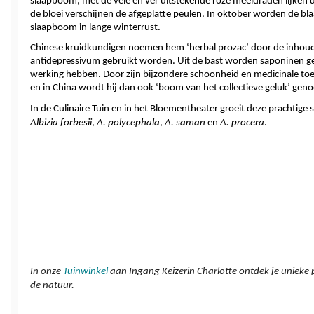
slaapboom, met de vele en ver uitstekende roze meeldraden lijken
de bloei verschijnen de afgeplatte peulen. In oktober worden de blaad
slaapboom in lange winterrust. 
Chinese kruidkundigen noemen hem ‘herbal prozac’ door de inhouds
antidepressivum gebruikt worden. Uit de bast worden saponinen 
werking hebben. Door zijn bijzondere schoonheid en medicinale toep
en in China wordt hij dan ook ‘boom van het collectieve geluk’ geno
Albizia forbesii
, 
A. polycephala
, 
A.
saman
 en 
A. procera
.
In onze
Tuinwinkel
 aan Ingang Keizerin Charlotte ontdek je unieke 
de natuur.