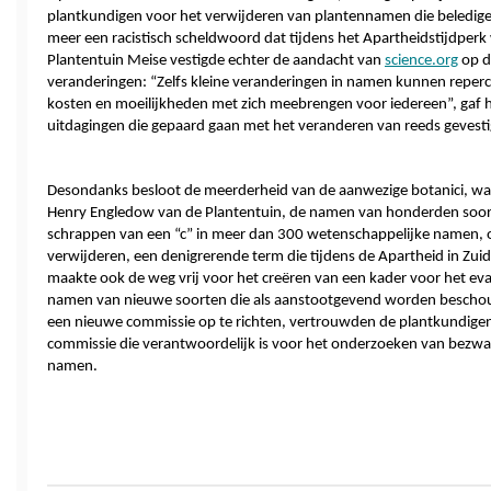
plantkundigen voor het verwijderen van plantennamen die beledig
meer een racistisch scheldwoord dat tijdens het Apartheidstijdper
Plantentuin Meise vestigde echter de aandacht van 
science.org
 op 
veranderingen: “Zelfs kleine veranderingen in namen kunnen reperc
kosten en moeilijkheden met zich meebrengen voor iedereen”, gaf hi
uitdagingen die gepaard gaan met het veranderen van reeds geves
Desondanks besloot de meerderheid van de aanwezige botanici, wa
Henry Engledow van de Plantentuin, de namen van honderden soorte
schrappen van een “c” in meer dan 300 wetenschappelijke namen, om
verwijderen, een denigrerende term die tijdens de Apartheid in Zui
maakte ook de weg vrij voor het creëren van een kader voor het eva
namen van nieuwe soorten die als aanstootgevend worden beschouwd
een nieuwe commissie op te richten, vertrouwden de plantkundigen
commissie die verantwoordelijk is voor het onderzoeken van bezwa
namen.