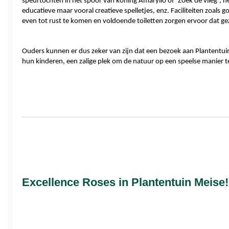
speurtochten in het spoor van koning Amaryllo of ‘Zoek de vlieg’, he
educatieve maar vooral creatieve spelletjes, enz. Faciliteiten zoals
even tot rust te komen en voldoende toiletten zorgen ervoor dat 
Ouders kunnen er dus zeker van zijn dat een bezoek aan Plantentuin
hun kinderen, een zalige plek om de natuur op een speelse manier 
Excellence Roses in Plantentuin Meise!