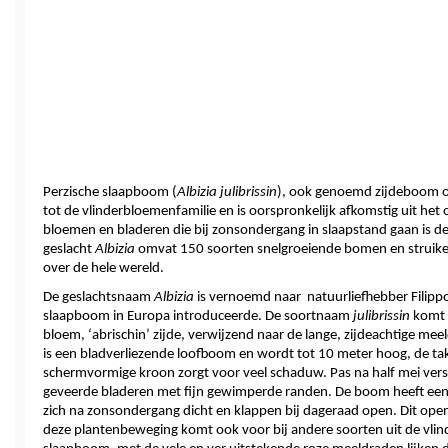
Perzische slaapboom (
Albizia julibrissin
), ook genoemd zijdeboom of
tot de vlinderbloemenfamilie en is oorspronkelijk afkomstig uit het
bloemen en bladeren die bij zonsondergang in slaapstand gaan is de
geslacht 
Albizia
 omvat 150 soorten snelgroeiende bomen en struiken
over de hele wereld. 
De geslachtsnaam 
Albizia
 is vernoemd naar  natuurliefhebber Filippo 
slaapboom in Europa introduceerde. De soortnaam 
julibrissin
 komt 
bloem, ‘abrischin’ zijde, verwijzend naar de lange, zijdeachtige me
is een bladverliezende loofboom en wordt tot 10 meter hoog, de tak
schermvormige kroon zorgt voor veel schaduw. Pas na half mei vers
geveerde bladeren met fijn gewimperde randen. De boom heeft een
zich na zonsondergang dicht en klappen bij dageraad open. Dit open
deze plantenbeweging komt ook voor bij andere soorten uit de vlinde