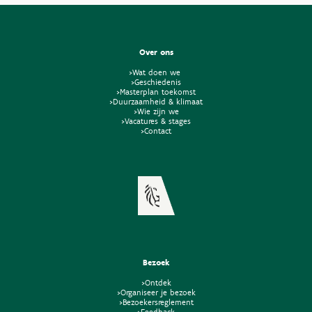
Over ons
>Wat doen we
>Geschiedenis
>Masterplan toekomst
>Duurzaamheid & klimaat
>Wie zijn we
>Vacatures & stages
>Contact
Bezoek
>Ontdek
>Organiseer je bezoek
>Bezoekersreglement
>Feedback