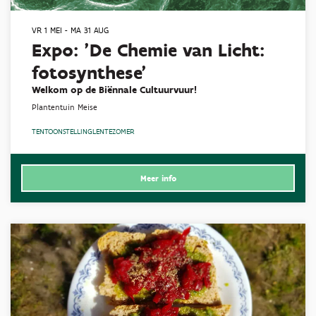
VR 1 MEI
-
MA 31 AUG
Expo: 'De Chemie van Licht:
fotosynthese'
Welkom op de Biënnale Cultuurvuur!
Plantentuin Meise
TENTOONSTELLING
LENTE
ZOMER
Meer info