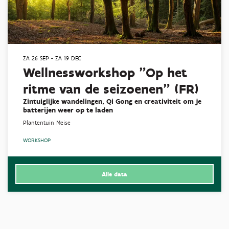
ZA 26 SEP
-
ZA 19 DEC
Wellnessworkshop "Op het
ritme van de seizoenen" (FR)
Zintuiglijke wandelingen, Qi Gong en creativiteit om je
batterijen weer op te laden
Plantentuin Meise
WORKSHOP
Alle data