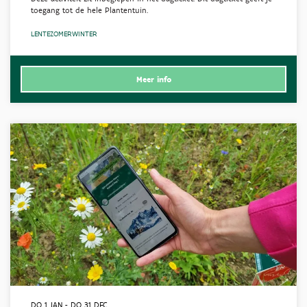
toegang tot de hele Plantentuin.
LENTE
ZOMER
WINTER
Meer info
DO 1 JAN
-
DO 31 DEC