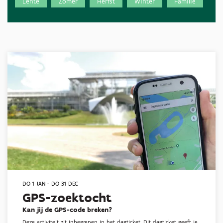
Lente
Zomer
Herfst
Winter
Familie
DO 1 JAN
-
DO 31 DEC
GPS-zoektocht
Kan jij de GPS-code breken?
Deze activiteit zit inbegrepen in het dagticket. Dit dagticket geeft je