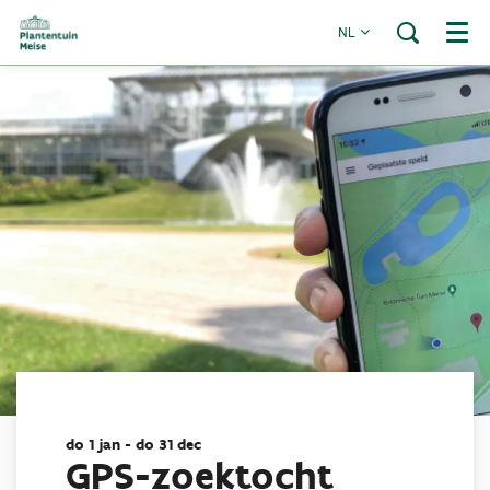
NL
Menu
do 1 jan
-
do 31 dec
GPS-zoektocht