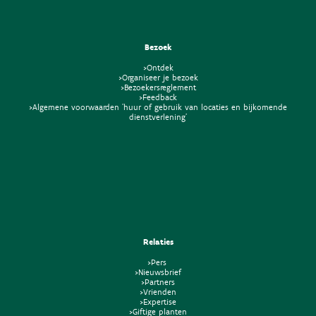
Bezoek
>Ontdek
>Organiseer je bezoek
>Bezoekersreglement
>Feedback
>Algemene voorwaarden 'huur of gebruik van locaties en bijkomende
dienstverlening'
Relaties
>Pers
>Nieuwsbrief
>Partners
>Vrienden
>Expertise
>Giftige planten