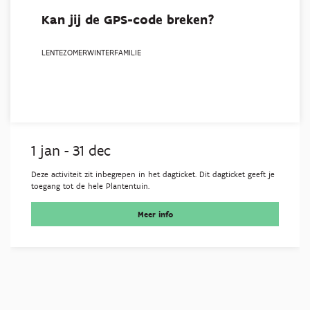
Kan jij de GPS-code breken?
LENTE
ZOMER
WINTER
FAMILIE
1 jan
-
31 dec
Deze activiteit zit inbegrepen in het dagticket. Dit dagticket geeft je
toegang tot de hele Plantentuin.
Meer info