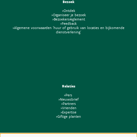
Bezoek
>Ontdek
>Organiseer je bezoek
>Bezoekersreglement
>Feedback
>Algemene voorwaarden 'huur of gebruik van locaties en bijkomende
dienstverlening'
Relaties
>Pers
>Nieuwsbrief
>Partners
>Vrienden
>Expertise
>Giftige planten