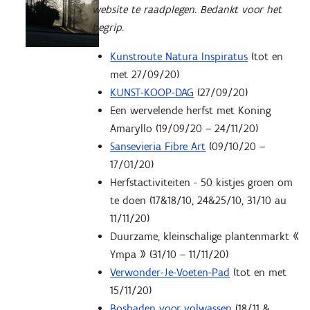
website te raadplegen. Bedankt voor het
begrip.
Kunstroute Natura Inspiratus
(tot en
met 27/09/20)
KUNST-KOOP-DAG
(27/09/20)
Een wervelende herfst met Koning
Amaryllo (19/09/20 – 24/11/20)
Sansevieria Fibre Art
(09/10/20 –
17/01/20)
Herfstactiviteiten - 50 kistjes groen om
te doen (17&18/10, 24&25/10, 31/10 au
11/11/20)
Duurzame, kleinschalige plantenmarkt «
Ympa » (31/10 – 11/11/20)
Verwonder-Je-Voeten-Pad
(tot en met
15/11/20)
Bosbaden voor volwassen
(18/11 &