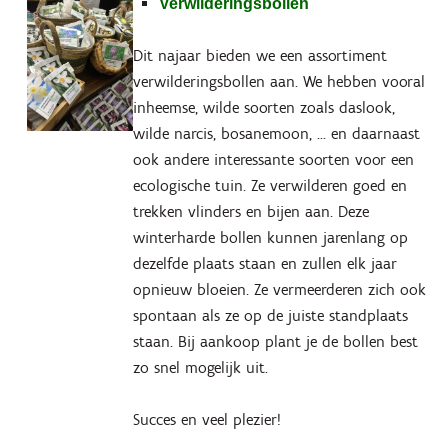
Verwilderingsbollen
Dit najaar bieden we een assortiment
verwilderingsbollen aan. We hebben vooral
inheemse, wilde soorten zoals daslook,
wilde narcis, bosanemoon, ... en daarnaast
ook andere interessante soorten voor een
ecologische tuin. Ze verwilderen goed en
trekken vlinders en bijen aan. Deze
winterharde bollen kunnen jarenlang op
dezelfde plaats staan en zullen elk jaar
opnieuw bloeien. Ze vermeerderen zich ook
spontaan als ze op de juiste standplaats
staan. Bij aankoop plant je de bollen best
zo snel mogelijk uit.
Succes en veel plezier!