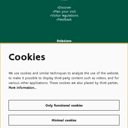
>Discover
>Plan your visit
>Visitor regulations
>Feedback
Relations
>Press
Cookies
>Newsletter
>Partners
>Friends
>Expertise
>Poisonous Plants
We use cookies and similar techniques to analyze the use of the website,
to make it possible to display third-party content such as videos, and for
various other applications. These cookies are also placed by third parties.
More information…
Only functional cookies
Minimal cookies