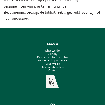
voorbeelden uit hoe hij/zij de levende en droge
verzamelingen van planten en fungi, de
electronenmicroscoop, de bibliotheek … gebruikt voor zijn of
haar onderzoek.
About us
>What we do
>History
>Master plan for the future
>Sustainability & climate
>Who we are
>Jobs & internships
>Contact
Visit