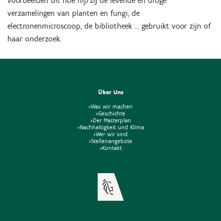
voorbeelden uit hoe hij/zij de levende en droge
verzamelingen van planten en fungi, de
electronenmicroscoop, de bibliotheek … gebruikt voor zijn of
haar onderzoek.
Über Uns
>Was wir machen
>Geschichte
>Der Masterplan
>Nachhaltigkeit und Klima
>Wer wir sind
>Stellenangebote
>Kontakt