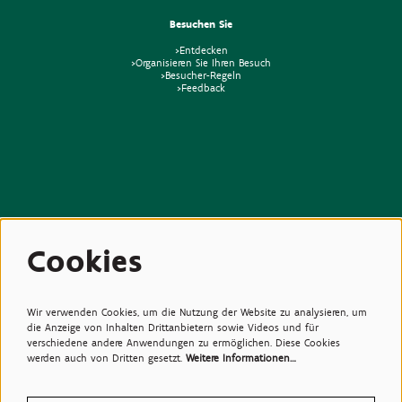
Besuchen Sie
>Entdecken
>Organisieren Sie Ihren Besuch
>Besucher-Regeln
>Feedback
Beziehungen
Cookies
>Medien
>Newsletter
>Partners
>Freunde
>Expertise
Wir verwenden Cookies, um die Nutzung der Website zu analysieren, um
>Giftige Pflanzen
die Anzeige von Inhalten Drittanbietern sowie Videos und für
verschiedene andere Anwendungen zu ermöglichen. Diese Cookies
werden auch von Dritten gesetzt.
Weitere Informationen…