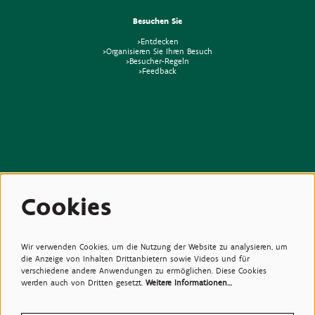
Besuchen Sie
>Entdecken
>Organisieren Sie Ihren Besuch
>Besucher-Regeln
>Feedback
Beziehungen
Cookies
>Medien
>Newsletter
>Partners
>Freunde
>Expertise
Wir verwenden Cookies, um die Nutzung der Website zu analysieren, um
>Giftige Pflanzen
die Anzeige von Inhalten Drittanbietern sowie Videos und für
verschiedene andere Anwendungen zu ermöglichen. Diese Cookies
werden auch von Dritten gesetzt.
Weitere Informationen…