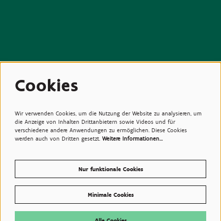
Beziehungen
Cookies
>Medien
>Newsletter
>Partners
>Freunde
>Expertise
Wir verwenden Cookies, um die Nutzung der Website zu analysieren, um
>Giftige Pflanzen
die Anzeige von Inhalten Drittanbietern sowie Videos und für
verschiedene andere Anwendungen zu ermöglichen. Diese Cookies
werden auch von Dritten gesetzt.
Weitere Informationen…
Nur funktionale Cookies
Minimale Cookies
© Plantentuin Meise, BE0540708286, Nieuwelaan 38, 1860 Meise
Gebrauchsanweisungen
Alle Cookies