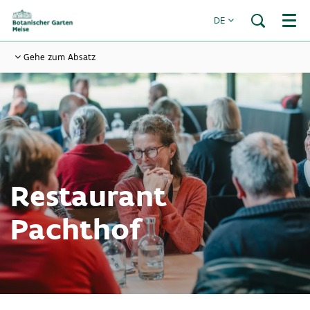
DE
Menü
Gehe zum Absatz
Restaurant
Pachthof