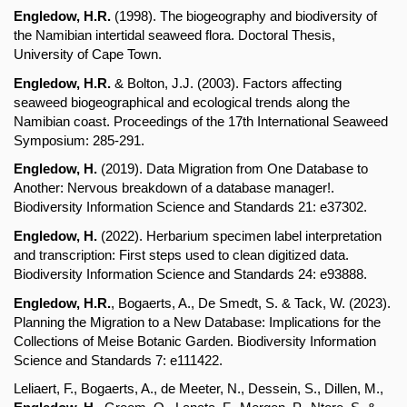
Engledow, H.R.
 (1998). The biogeography and biodiversity of 
the Namibian intertidal seaweed flora. Doctoral Thesis, 
University of Cape Town.
Engledow, H.R.
 & Bolton, J.J. (2003). Factors affecting 
seaweed biogeographical and ecological trends along the 
Namibian coast. Proceedings of the 17th International Seaweed 
Symposium: 285-291.
Engledow, H.
 (2019). Data Migration from One Database to 
Another: Nervous breakdown of a database manager!. 
Biodiversity Information Science and Standards 21: e37302.
Engledow, H.
 (2022). Herbarium specimen label interpretation 
and transcription: First steps used to clean digitized data. 
Biodiversity Information Science and Standards 24: e93888.
Engledow, H.R.
, Bogaerts, A., De Smedt, S. & Tack, W. (2023). 
Planning the Migration to a New Database: Implications for the 
Collections of Meise Botanic Garden. Biodiversity Information 
Science and Standards 7: e111422.
Leliaert, F., Bogaerts, A., de Meeter, N., Dessein, S., Dillen, M., 