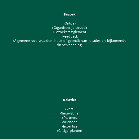
Bezoek
>Ontdek
>Organiseer je bezoek
>Bezoekersreglement
>Feedback
>Algemene voorwaarden 'huur of gebruik van locaties en bijkomende
dienstverlening'
Relaties
>Pers
>Nieuwsbrief
>Partners
>Vrienden
>Expertise
>Giftige planten