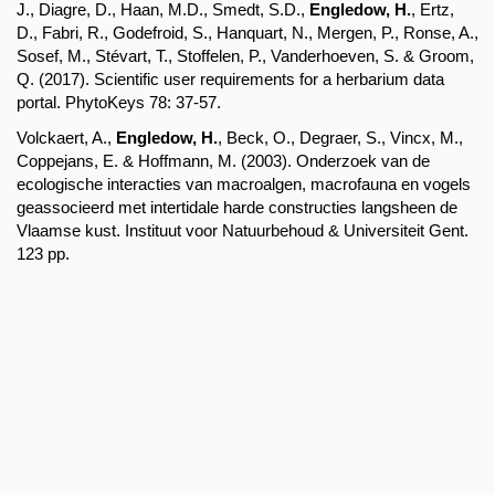
J., Diagre, D., Haan, M.D., Smedt, S.D., 
Engledow, H.
, Ertz, 
D., Fabri, R., Godefroid, S., Hanquart, N., Mergen, P., Ronse, A., 
Sosef, M., Stévart, T., Stoffelen, P., Vanderhoeven, S. & Groom, 
Q. (2017). Scientific user requirements for a herbarium data 
portal. PhytoKeys 78: 37-57.
Volckaert, A., 
Engledow, H.
, Beck, O., Degraer, S., Vincx, M., 
Coppejans, E. & Hoffmann, M. (2003). Onderzoek van de 
ecologische interacties van macroalgen, macrofauna en vogels 
geassocieerd met intertidale harde constructies langsheen de 
Vlaamse kust. Instituut voor Natuurbehoud & Universiteit Gent. 
123 pp.