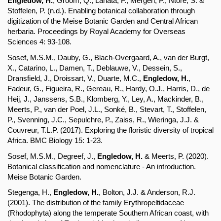
Engledow, H.
, Groom, Q., Lanata, F., Mergen, P., Ntore, S. & 
Stoffelen, P. (n.d.). Enabling botanical collaboration through 
digitization of the Meise Botanic Garden and Central African 
herbaria. Proceedings by Royal Academy for Overseas 
Sciences 4: 93-108.
Sosef, M.S.M., Dauby, G., Blach-Overgaard, A., van der Burgt, 
X., Catarino, L., Damen, T., Deblauwe, V., Dessein, S., 
Dransfield, J., Droissart, V., Duarte, M.C., 
Engledow, H.
, 
Fadeur, G., Figueira, R., Gereau, R., Hardy, O.J., Harris, D., de 
Heij, J., Janssens, S.B., Klomberg, Y., Ley, A., Mackinder, B., 
Meerts, P., van der Poel, J.L., Sonké, B., Stevart, T., Stoffelen, 
P., Svenning, J.C., Sepulchre, P., Zaiss, R., Wieringa, J.J. & 
Couvreur, T.L.P. (2017). Exploring the floristic diversity of tropical 
Africa. BMC Biology 15: 1-23.
Sosef, M.S.M., Degreef, J., 
Engledow, H.
 & Meerts, P. (2020). 
Botanical classification and nomenclature - An introduction. 
Meise Botanic Garden.
Stegenga, H., 
Engledow, H.
, Bolton, J.J. & Anderson, R.J. 
(2001). The distribution of the family Erythropeltidaceae 
(Rhodophyta) along the temperate Southern African coast, with 