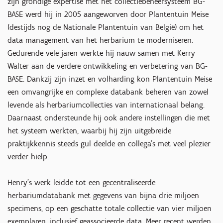
zijn grondige expertise met het collectiebeheersysteem BG-
BASE werd hij in 2005 aangeworven door Plantentuin Meise
(destijds nog de Nationale Plantentuin van België) om het
data management van het herbarium te moderniseren.
Gedurende vele jaren werkte hij nauw samen met Kerry
Walter aan de verdere ontwikkeling en verbetering van BG-
BASE. Dankzij zijn inzet en volharding kon Plantentuin Meise
een omvangrijke en complexe databank beheren van zowel
levende als herbariumcollecties van internationaal belang.
Daarnaast ondersteunde hij ook andere instellingen die met
het systeem werkten, waarbij hij zijn uitgebreide
praktijkkennis steeds gul deelde en collega's met veel plezier
verder hielp.
Henry's werk leidde tot een gecentraliseerde
herbariumdatabank met gegevens van bijna drie miljoen
specimens, op een geschatte totale collectie van vier miljoen
exemplaren, inclusief geassocieerde data. Meer recent werden