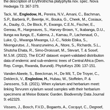
the description of Erythrotrichia platyphylla nov. spec. Nova 
Hedwigia 73: 367-379.
Tack, W., 
Engledow, H.
, Pereira, N.V., Amani, C., Bachman, 
S.P., Barberá, P., Beentje, H., Bouka, G., Cheek, M., Cosiaux, 
A., Dauby, G., De Block, P., Ewango, C.E.N., Fischer, E., 
Gereau, R., Hargreaves, S., Harvey-Brown, Y., Ikabanga, D.U., 
Ilunga wa Ilunga, E., Kalema, J., Kamau, P., Lachenaud, O., 
Luke, Q., Mwanga Mwanga, I.J.-C., Ndolo Ebika, S., 
Nkengurutse, J., Nsanzurwimo, A., Ntore, S., Richards, S.L., 
Shutsha Ehata, R., Simo-Droissart, M., Stevart, T. & Sosef, 
M.S.M. (2022). The ECAT dataset: expert-validated distribution 
data of endemic and sub-endemic trees of Central Africa (Dem. 
Rep. Congo, Rwanda, Burundi). PhytoKeys 206: 137-151.
Vanden Abeele, S., Beeckman, H., De Mil, T., De Troyer, C., 
Deklerck, V., 
Engledow, H.
, Hubau, W., Stoffelen, P. & 
Janssens, S.B. (2021). When xylarium and herbarium meet: 
linking Tervuren xylarium wood samples with their herbarium 
specimens at Meise Botanic Garden. Biodiversity Data Journal 
9: e62329.
Vissers, J., Bosch, F.V.D., Bogaerts, A., Cocquyt, C., Degreef, 