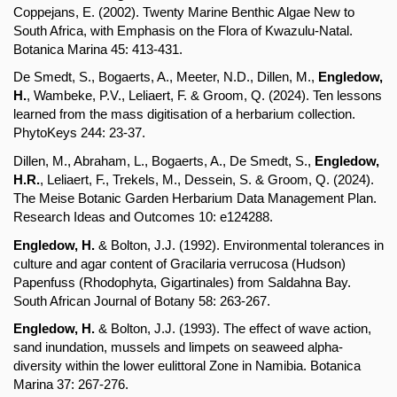
Coppejans, E. (2002). Twenty Marine Benthic Algae New to 
South Africa, with Emphasis on the Flora of Kwazulu-Natal. 
Botanica Marina 45: 413-431.
De Smedt, S., Bogaerts, A., Meeter, N.D., Dillen, M., 
Engledow, 
H.
, Wambeke, P.V., Leliaert, F. & Groom, Q. (2024). Ten lessons 
learned from the mass digitisation of a herbarium collection. 
PhytoKeys 244: 23-37.
Dillen, M., Abraham, L., Bogaerts, A., De Smedt, S., 
Engledow, 
H.R.
, Leliaert, F., Trekels, M., Dessein, S. & Groom, Q. (2024). 
The Meise Botanic Garden Herbarium Data Management Plan. 
Research Ideas and Outcomes 10: e124288.
Engledow, H.
 & Bolton, J.J. (1992). Environmental tolerances in 
culture and agar content of Gracilaria verrucosa (Hudson) 
Papenfuss (Rhodophyta, Gigartinales) from Saldahna Bay. 
South African Journal of Botany 58: 263-267.
Engledow, H.
 & Bolton, J.J. (1993). The effect of wave action, 
sand inundation, mussels and limpets on seaweed alpha-
diversity within the lower eulittoral Zone in Namibia. Botanica 
Marina 37: 267-276.