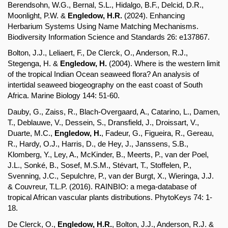
Berendsohn, W.G., Bernal, S.L., Hidalgo, B.F., Delcid, D.R., 
Moonlight, P.W. & 
Engledow, H.R.
 (2024). Enhancing 
Herbarium Systems Using Name Matching Mechanisms. 
Biodiversity Information Science and Standards 26: e137867.
Bolton, J.J., Leliaert, F., De Clerck, O., Anderson, R.J., 
Stegenga, H. & 
Engledow, H.
 (2004). Where is the western limit 
of the tropical Indian Ocean seaweed flora? An analysis of 
intertidal seaweed biogeography on the east coast of South 
Africa. Marine Biology 144: 51-60.
Dauby, G., Zaiss, R., Blach-Overgaard, A., Catarino, L., Damen, 
T., Deblauwe, V., Dessein, S., Dransfield, J., Droissart, V., 
Duarte, M.C., 
Engledow, H.
, Fadeur, G., Figueira, R., Gereau, 
R., Hardy, O.J., Harris, D., de Hey, J., Janssens, S.B., 
Klomberg, Y., Ley, A., McKinder, B., Meerts, P., van der Poel, 
J.L., Sonké, B., Sosef, M.S.M., Stévart, T., Stoffelen, P., 
Svenning, J.C., Sepulchre, P., van der Burgt, X., Wieringa, J.J. 
& Couvreur, T.L.P. (2016). RAINBIO: a mega-database of 
tropical African vascular plants distributions. PhytoKeys 74: 1-
18.
De Clerck, O., 
Engledow, H.R.
, Bolton, J.J., Anderson, R.J. & 