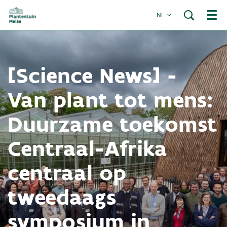
NL
Menu
[Science News] -
Van plant tot mens:
Duurzame toekomst
Centraal-Afrika
centraal op
tweedaags
symposium in