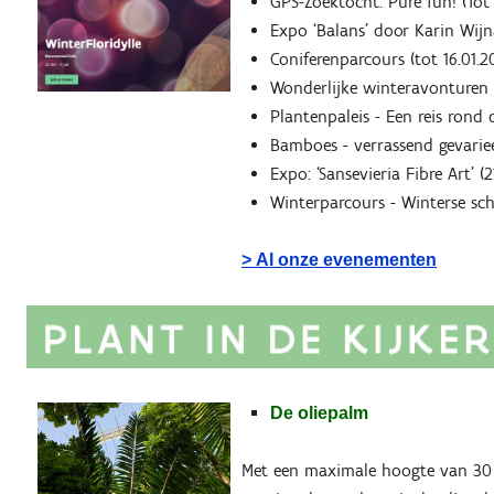
GPS-Zoektocht. Pure fun! (Tot 3
Expo ‘Balans’ door Karin Wijna
Coniferenparcours (tot 16.01.2
Wonderlijke winteravonturen 
Plantenpaleis - Een reis rond d
Bamboes - verrassend gevarieer
Expo: ‘Sansevieria Fibre Art’ (21
Winterparcours - Winterse scho
> Al onze evenementen
De oliepalm
Met een maximale hoogte van 30 m