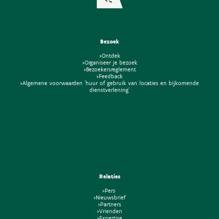
Bezoek
>Ontdek
>Organiseer je bezoek
>Bezoekersreglement
>Feedback
>Algemene voorwaarden 'huur of gebruik van locaties en bijkomende
dienstverlening'
Relaties
>Pers
>Nieuwsbrief
>Partners
>Vrienden
>Expertise