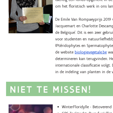
om het floristisch werk in ons la
De Emile Van Rompaeyprijs 2019 
Jacquemart en Charlotte Descamps 
de Belgique’. Dit is een zeer gebr
voor studenten en natuurliefhebb
(Ptéridophytes en Spermatophytes)
de website
biologievegetale.be
waa
determineren kan terugvinden. Het
internationale classificatie volgt
in de indeling van planten in de 
WinterFloridylle - Betoverend l