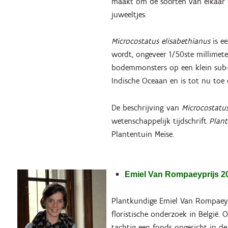
maakt om de soorten van elkaar t
juweeltjes.
Microcostatus elisabethianus
is ee
wordt, ongeveer 1/50ste millimet
bodemmonsters op een klein sub-A
Indische Oceaan en is tot nu toe d
De beschrijving van
Microcostatus
wetenschappelijk tijdschrift
Plant
Plantentuin Meise.
Emiel Van Rompaeyprijs 2
Plantkundige Emiel Van Rompaey (
floristische onderzoek in België. 
tachtig een fonds opgericht in de