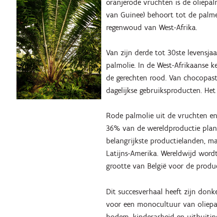
oranjerode vruchten is de oliep
van Guinee) behoort tot de palme
regenwoud van West-Afrika.
Van zijn derde tot 30ste levensj
palmolie. In de West-Afrikaanse ke
de gerechten rood. Van chocopas
dagelijkse gebruiksproducten. He
Rode palmolie uit de vruchten en 
36% van de wereldproductie planta
belangrijkste productielanden, ma
Latijns-Amerika. Wereldwijd word
grootte van België voor de produc
Dit succesverhaal heeft zijn don
voor een monocultuur van oliepal
bodem, kinderarbeid en uitbuiting