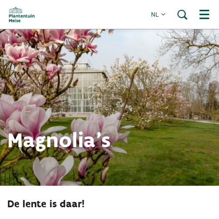
NL
Menu
Magnolia's
Inzoomen
De lente is daar!