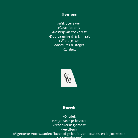
Over ons
>Wat doen we
>Geschiedenis
>Masterplan toekomst
>Duurzaamheid & klimaat
>Wie zijn we
>Vacatures & stages
>Contact
Bezoek
>Ontdek
>Organiseer je bezoek
>Bezoekersreglement
>Feedback
>Algemene voorwaarden 'huur of gebruik van locaties en bijkomende
dienstverlening'