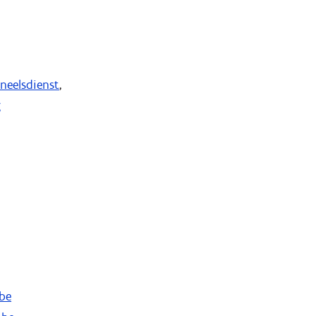
neelsdienst
,
g
be