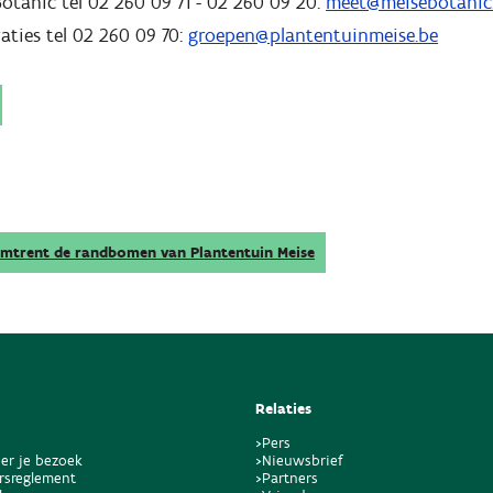
tanic tel 02 260 09 71 - 02 260 09 20:
meet@meisebotanic
aties tel 02 260 09 70:
groepen@plantentuinmeise.be
omtrent de randbomen van Plantentuin Meise
Relaties
>Pers
er je bezoek
>Nieuwsbrief
rsreglement
>Partners