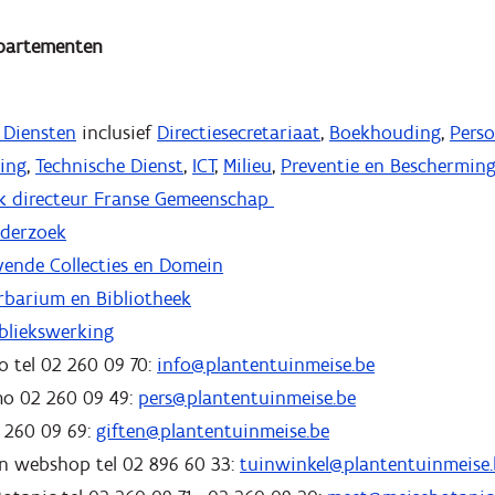
epartementen
 Diensten
inclusief
Directiesecretariaat
,
Boekhouding
,
Perso
king
,
Technische Dienst
,
ICT
,
Milieu
,
Preventie en Beschermin
k directeur Franse Gemeenschap
derzoek
ende Collecties en Domein
barium en Bibliotheek
bliekswerking
o tel 02 260 09 70:
info@plantentuinmeise.be
mo 02 260 09 49:
pers@plantentuinmeise.be
2 260 09 69:
giften@plantentuinmeise.be
en webshop tel 02 896 60 33:
tuinwinkel@plantentuinmeise.