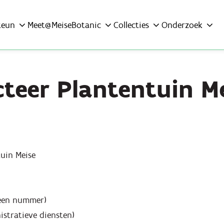
teun
Meet@MeiseBotanic
Collecties
Onderzoek
teer Plantentuin M
uin Meise
meen nummer)
istratieve diensten)