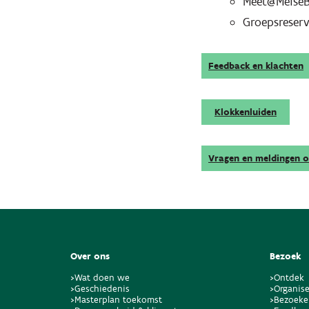
Meet@MeiseBo
Groepsreserv
Feedback en klachten
Klokkenluiden
Vragen en meldingen 
Over ons
Bezoek
>Wat doen we
>Ontdek
>Geschiedenis
>Organise
>Masterplan toekomst
>Bezoeke