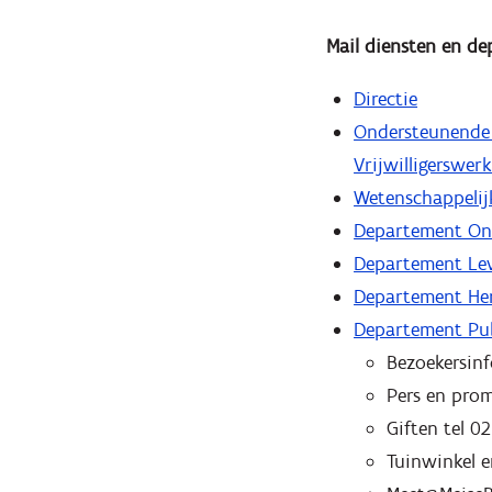
Mail diensten en d
Directie
Ondersteunende
Vrijwilligerswer
Wetenschappelij
Departement On
Departement Lev
Departement Her
Departement Pu
Bezoekersinf
Pers en pro
Giften tel 0
Tuinwinkel 