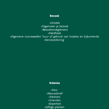
Bezoek
>Ontdek
>Organiseer je bezoek
>Bezoekersreglement
>Feedback
>Algemene voorwaarden 'huur of gebruik van locaties en bijkomende
dienstverlening'
Relaties
>Pers
>Nieuwsbrief
>Partners
>Vrienden
>Expertise
>Giftige planten