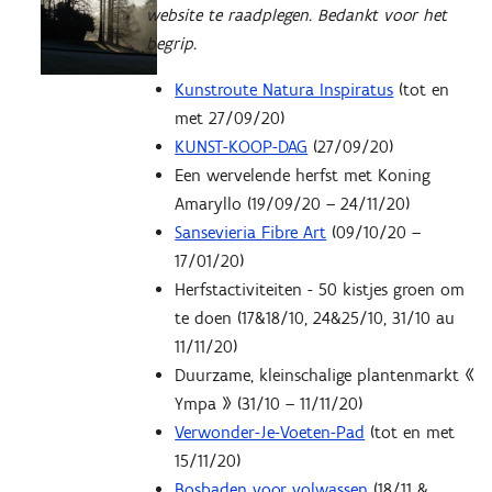
website te raadplegen. Bedankt voor het
begrip.
Kunstroute Natura Inspiratus
(tot en
met 27/09/20)
KUNST-KOOP-DAG
(27/09/20)
Een wervelende herfst met Koning
Amaryllo (19/09/20 – 24/11/20)
Sansevieria Fibre Art
(09/10/20 –
17/01/20)
Herfstactiviteiten - 50 kistjes groen om
te doen (17&18/10, 24&25/10, 31/10 au
11/11/20)
Duurzame, kleinschalige plantenmarkt «
Ympa » (31/10 – 11/11/20)
Verwonder-Je-Voeten-Pad
(tot en met
15/11/20)
Bosbaden voor volwassen
(18/11 &