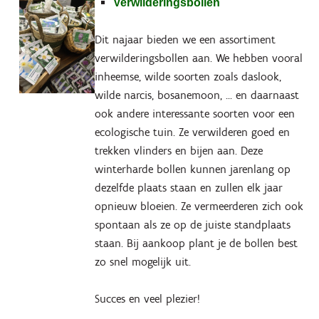
Verwilderingsbollen
Dit najaar bieden we een assortiment
verwilderingsbollen aan. We hebben vooral
inheemse, wilde soorten zoals daslook,
wilde narcis, bosanemoon, ... en daarnaast
ook andere interessante soorten voor een
ecologische tuin. Ze verwilderen goed en
trekken vlinders en bijen aan. Deze
winterharde bollen kunnen jarenlang op
dezelfde plaats staan en zullen elk jaar
opnieuw bloeien. Ze vermeerderen zich ook
spontaan als ze op de juiste standplaats
staan. Bij aankoop plant je de bollen best
zo snel mogelijk uit.
Succes en veel plezier!