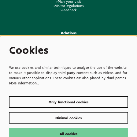
>Plan your visit
>Visitor regulations
>Feedback
Relations
>Press
Cookies
>Newsletter
>Partners
>Friends
>Expertise
>Poisonous Plants
We use cookies and similar techniques to analyze the use of the website,
to make it possible to display third-party content such as videos, and for
various other applications. These cookies are also placed by third parties.
More information…
Only functional cookies
Minimal cookies
© Plantentuin Meise, BE0540708286, Nieuwelaan 38, 1860 Meise
Terms of use
All cookies