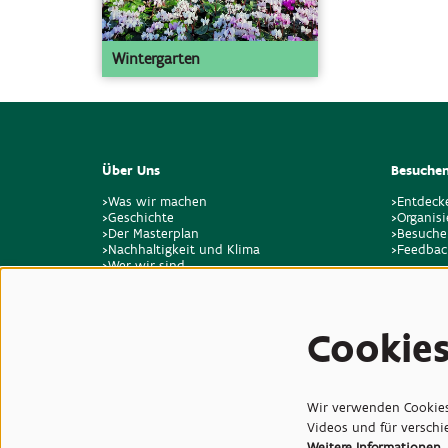
Wintergarten
Über Uns
Besuchen
>Was wir machen
>Entdeck
>Geschichte
>Organisi
>Der Masterplan
>Besuche
>Nachhaltigkeit und Klima
>Feedbac
>Wer wir sind
>Stellenangebote
>Kontakt
Cookie
Wir verwenden Cookies,
Videos und für versch
Weitere Informationen