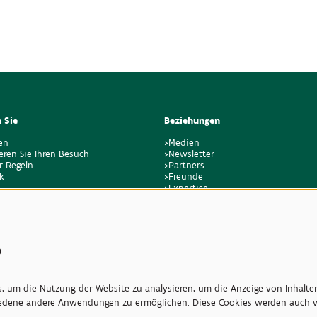
 Sie
Beziehungen
en
>Medien
eren Sie Ihren Besuch
>Newsletter
r-Regeln
>Partners
k
>Freunde
>Expertise
>Giftige Pflanzen
s
 um die Nutzung der Website zu analysieren, um die Anzeige von Inhalte
iedene andere Anwendungen zu ermöglichen. Diese Cookies werden auch vo
…