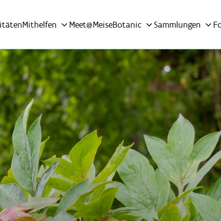
itäten
Mithelfen
Meet@MeiseBotanic
Sammlungen
F