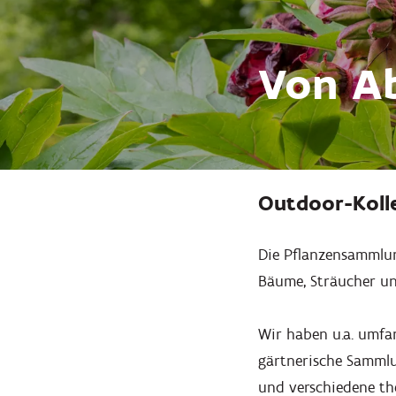
Von Ab
Outdoor-Koll
Die Pflanzensammlun
Bäume, Sträucher un
Wir haben u.a. umfa
gärtnerische Sammlu
und verschiedene the