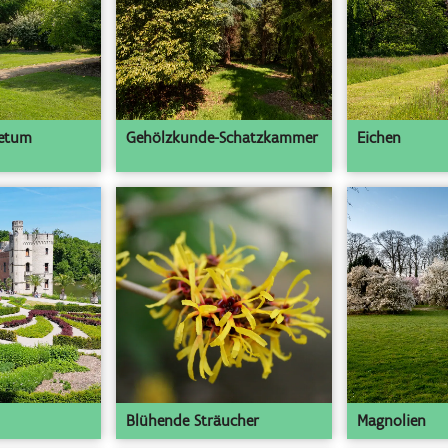
retum
Gehölzkunde-Schatzkammer
Eichen
Blühende Sträucher
Magnolien