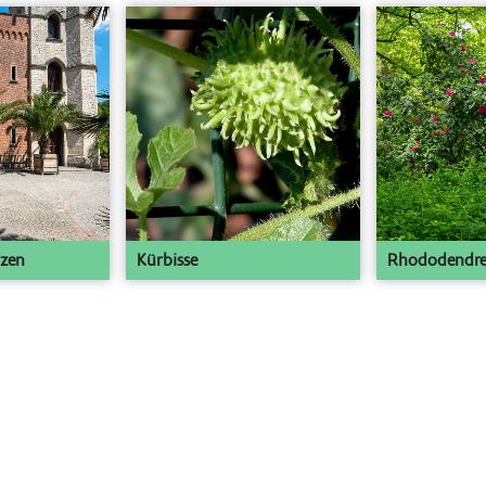
nzen
Kürbisse
Rhododendr