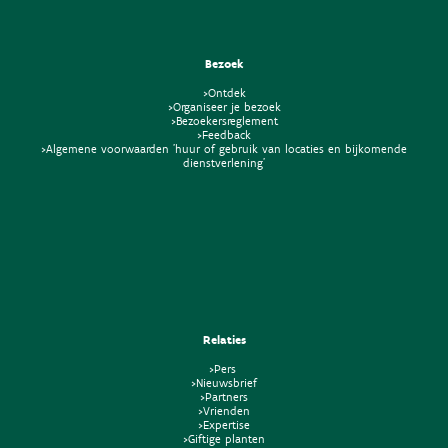
Bezoek
>Ontdek
>Organiseer je bezoek
>Bezoekersreglement
>Feedback
>Algemene voorwaarden 'huur of gebruik van locaties en bijkomende
dienstverlening'
Relaties
>Pers
>Nieuwsbrief
>Partners
>Vrienden
>Expertise
>Giftige planten