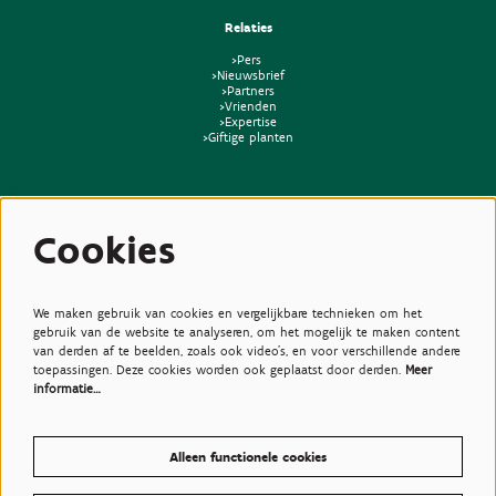
Relaties
>Pers
>Nieuwsbrief
>Partners
>Vrienden
>Expertise
>Giftige planten
Cookies
We maken gebruik van cookies en vergelijkbare technieken om het
gebruik van de website te analyseren, om het mogelijk te maken content
van derden af te beelden, zoals ook video’s, en voor verschillende andere
toepassingen. Deze cookies worden ook geplaatst door derden.
Meer
informatie…
Alleen functionele cookies