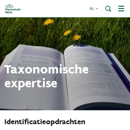
NL
Menu
Taxonomische
expertise
Identificatieopdrachten