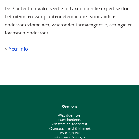
De Plantentuin valoriseert zijn taxonomische expertise door
het uitvoeren van plantendeterminaties voor andere
onderzoeksdomeinen, waaronder farmacognosie, ecologie en
forensisch onderzoek.
>
Meer info
Over ons
>Wat doen we
>Geschiedenis
>Masterplan toekomst
>Duurzaamheid & klimaat
>Wie zijn we
>Vacatures & stages