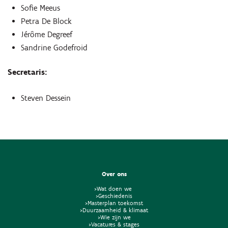
Sofie Meeus
Petra De Block
Jérôme Degreef
Sandrine Godefroid
Secretaris:
Steven Dessein
Over ons
>Wat doen we
>Geschiedenis
>Masterplan toekomst
>Duurzaamheid & klimaat
>Wie zijn we
>Vacatures & stages