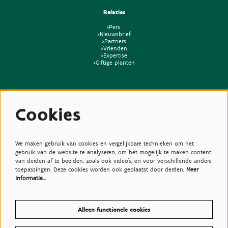
Relaties
>Pers
>Nieuwsbrief
>Partners
>Vrienden
>Expertise
>Giftige planten
Cookies
We maken gebruik van cookies en vergelijkbare technieken om het
gebruik van de website te analyseren, om het mogelijk te maken content
van derden af te beelden, zoals ook video’s, en voor verschillende andere
toepassingen. Deze cookies worden ook geplaatst door derden.
Meer
informatie…
Alleen functionele cookies