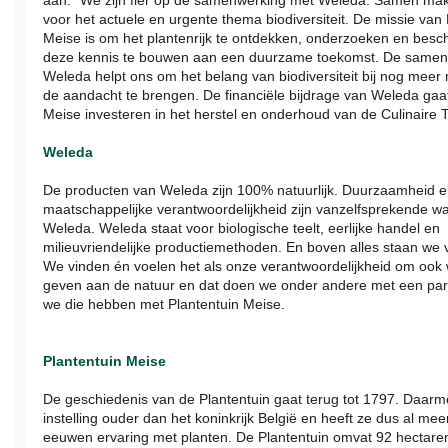
aan: “We zijn fier op de samenwerking met Weleda. Samen mak
voor het actuele en urgente thema biodiversiteit. De missie van 
Meise is om het plantenrijk te ontdekken, onderzoeken en bes
deze kennis te bouwen aan een duurzame toekomst. De samen
Weleda helpt ons om het belang van biodiversiteit bij nog mee
de aandacht te brengen. De financiële bijdrage van Weleda gaat
Meise investeren in het herstel en onderhoud van de Culinaire T
Weleda
De producten van Weleda zijn 100% natuurlijk. Duurzaamheid 
maatschappelijke verantwoordelijkheid zijn vanzelfsprekende w
Weleda. Weleda staat voor biologische teelt, eerlijke handel en
milieuvriendelijke productiemethoden. En boven alles staan we 
We vinden én voelen het als onze verantwoordelijkheid om ook 
geven aan de natuur en dat doen we onder andere met een par
we die hebben met Plantentuin Meise.
Plantentuin Meise
De geschiedenis van de Plantentuin gaat terug tot 1797. Daarm
instelling ouder dan het koninkrijk België en heeft ze dus al me
eeuwen ervaring met planten. De Plantentuin omvat 92 hectare