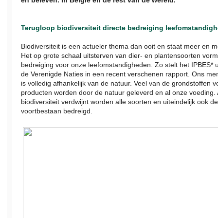
en beleven. In België en de rest van de wereld.
Terugloop biodiversiteit directe bedreiging leefomstandig
Biodiversiteit is een actueler thema dan ooit en staat meer en 
Het op grote schaal uitsterven van dier- en plantensoorten vorm
bedreiging voor onze leefomstandigheden. Zo stelt het IPBES* u
de Verenigde Naties in een recent verschenen rapport. Ons men
is volledig afhankelijk van de natuur. Veel van de grondstoffen 
producten worden door de natuur geleverd en al onze voeding. 
biodiversiteit verdwijnt worden alle soorten en uiteindelijk ook 
voortbestaan bedreigd.