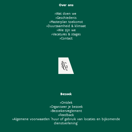
Over ons
>Wat doen we
>Geschiedenis
>Masterplan toekomst
>Duurzaamheid & klimaat
>Wie zijn we
>Vacatures & stages
>Contact
Bezoek
>Ontdek
>Organiseer je bezoek
>Bezoekersreglement
>Feedback
>Algemene voorwaarden 'huur of gebruik van locaties en bijkomende
dienstverlening'