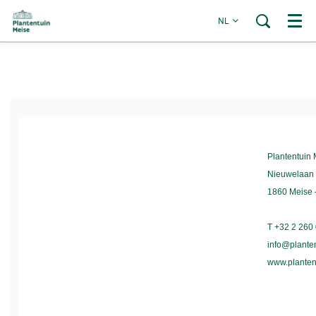
NL
Menu
Plantentuin
Nieuwelaan
1860 Meise 
T +32 2 260
info@plante
www.planten