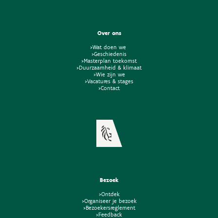
Over ons
>Wat doen we
>Geschiedenis
>Masterplan toekomst
>Duurzaamheid & klimaat
>Wie zijn we
>Vacatures & stages
>Contact
Bezoek
>Ontdek
>Organiseer je bezoek
>Bezoekersreglement
>Feedback