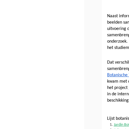
Naast infor
beelden sam
uitvoering 
samenbrenge
onderzoek. 
het studiem
Dat verschi
samenbrenge
Botanische 
kwam met d
het project 
in de inter
beschikking 
Lijst botani
Jardin B