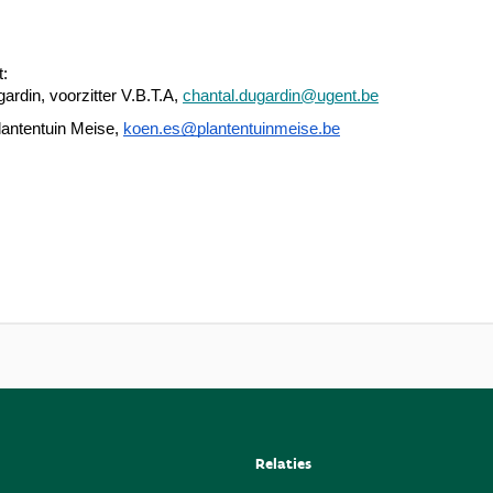
t:
ardin, voorzitter V.B.T.A, 
chantal.dugardin@ugent.be
antentuin Meise, 
koen.es@plantentuinmeise.be
Relaties