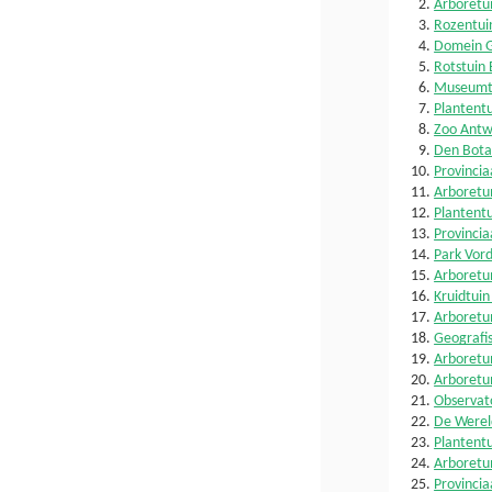
Arboretu
Rozentui
Domein 
Rotstuin
Museumt
Plantent
Zoo Ant
Den Bota
Provinci
Arboretum
Plantentu
Provinci
Park Vor
Arboretu
Kruidtuin
Arboretu
Geografi
Arboretu
Arboretu
Observat
De Wereld
Plantentu
Arboretu
Provinci