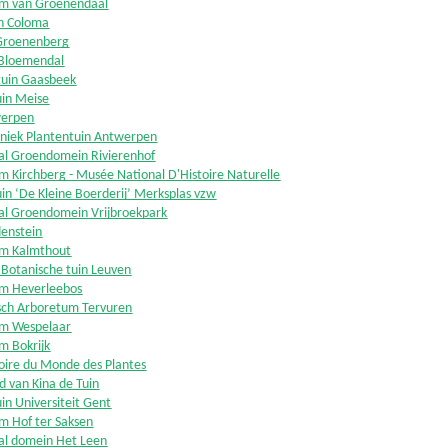
m van Groenendaal
n Coloma
Groenenberg
 Bloemendal
uin Gaasbeek
uin Meise
werpen
niek Plantentuin Antwerpen
aal Groendomein Rivierenhof
 Kirchberg - Musée National D'Histoire Naturelle
in ‘De Kleine Boerderij’ Merksplas vzw
aal Groendomein Vrijbroekpark
denstein
m Kalmthout
 Botanische tuin Leuven
m Heverleebos
sch Arboretum Tervuren
m Wespelaar
m Bokrijk
oire du Monde des Plantes
 van Kina de Tuin
in Universiteit Gent
m Hof ter Saksen
aal domein Het Leen