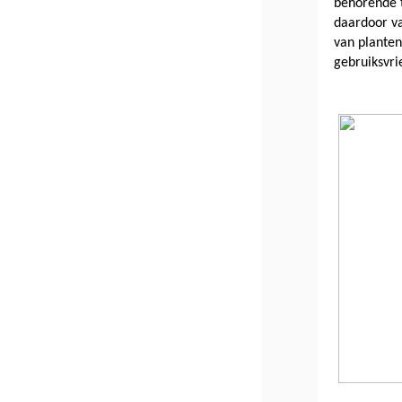
behorende t
daardoor va
van planten
gebruiksvri