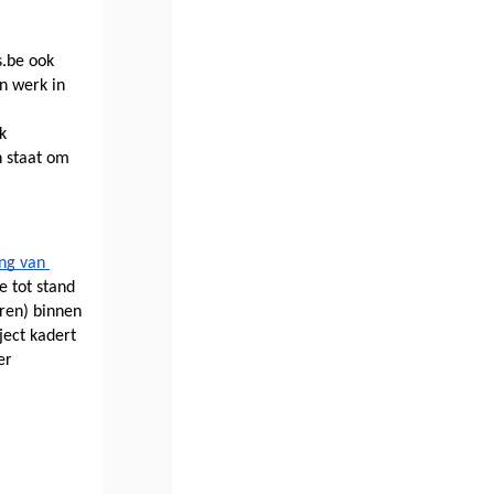
s.be
 ook 
 werk in 
 
 staat om 
ng van 
e tot stand 
en) binnen 
ject kadert 
r 