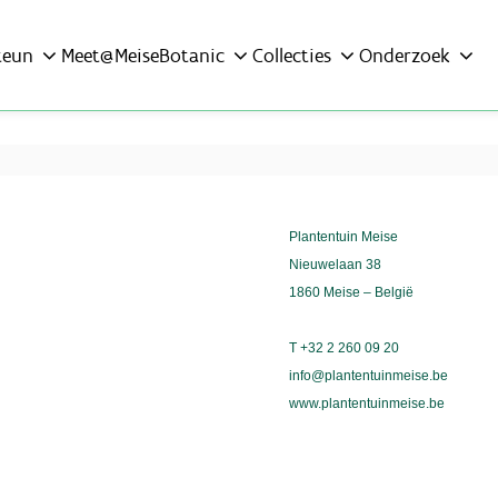
teun
Meet@MeiseBotanic
Collecties
Onderzoek
Plantentuin Meise
Nieuwelaan 38
1860 Meise – België
T +32 2 260 09 20
info@plantentuinmeise.be
www.plantentuinmeise.be