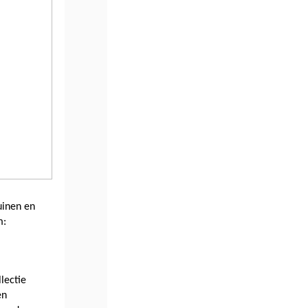
inen en 
arboreta van ons land hun plantencollecties online en dat samen op één platform: 
lectie 
n 