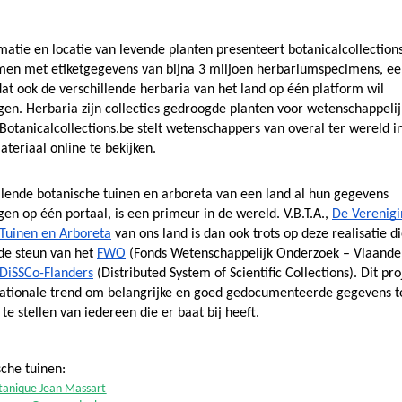
matie en locatie van levende planten presenteert botanicalcollection
en met etiketgegevens van bijna 3 miljoen herbariumspecimens, een
dat ook de verschillende herbaria van het land op één platform wil 
n. Herbaria zijn collecties gedroogde planten voor wetenschappelijk
Botanicalcollections.be stelt wetenschappers van overal ter wereld in
ateriaal online te bekijken. 
llende botanische tuinen en arboreta van een land al hun gegevens 
n op één portaal, is een primeur in de wereld. V.B.T.A., 
De Verenigi
Tuinen en Arboreta
 van ons land is dan ook trots op deze realisatie di
e steun van het 
FWO
 (Fonds Wetenschappelijk Onderzoek – Vlaander
DiSSCo-Flanders
 (Distributed System of Scientific Collections). Dit pro
nationale trend om belangrijke en goed gedocumenteerde gegevens te
te stellen van iedereen die er baat bij heeft.
sche tuinen:
otanique Jean Massart