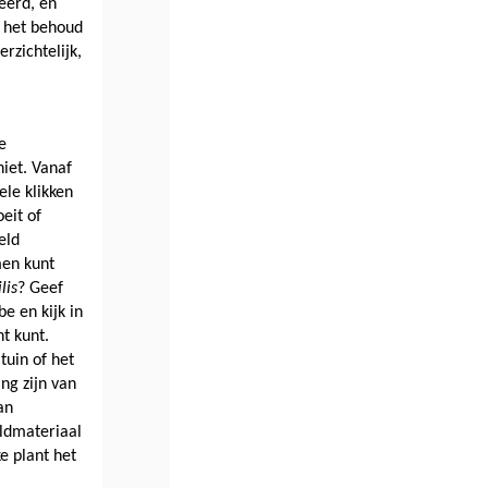
erd, en 
 het behoud 
zichtelijk, 
 
iet. Vanaf 
le klikken 
it of 
ld 
n kunt 
lis
? Geef 
 en kijk in 
t kunt. 
uin of het 
g zijn van 
n 
ldmateriaal 
e plant het 