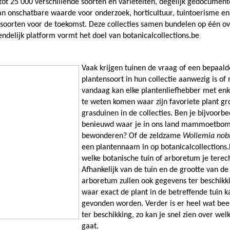
ot 25 000 verschillende soorten en variëteiten, degelijk gedocumente
n onschatbare waarde voor onderzoek, horticultuur, tuintoerisme en
soorten voor de toekomst. Deze collecties samen bundelen op één over
.
endelijk platform vormt het doel van botanicalcollections.be
Vaak krijgen tuinen de vraag of een bepaalde
plantensoort in hun collectie aanwezig is of n
vandaag kan elke plantenliefhebber met enke
te weten komen waar zijn favoriete plant groe
grasduinen in de collecties. Ben je bijvoorbee
benieuwd waar je in ons land mammoetbome
bewonderen? Of de zeldzame 
Wollemia nobi
een plantennaam in op botanicalcollections.be
welke botanische tuin of arboretum je terech
Afhankelijk van de tuin en de grootte van de t
arboretum zullen ook gegevens ter beschikkin
waar exact de plant in de betreffende tuin ka
gevonden worden. Verder is er heel wat bee
ter beschikking, zo kan je snel zien over welk
gaat.