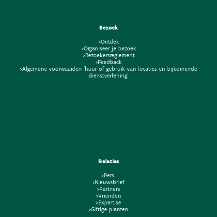
Bezoek
>Ontdek
>Organiseer je bezoek
>Bezoekersreglement
>Feedback
>Algemene voorwaarden 'huur of gebruik van locaties en bijkomende
dienstverlening'
Relaties
>Pers
>Nieuwsbrief
>Partners
>Vrienden
>Expertise
>Giftige planten