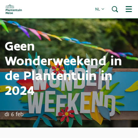
NL
Menu
Geen
Wonderweekend in
de Plantentuin in
2024
di 6 feb