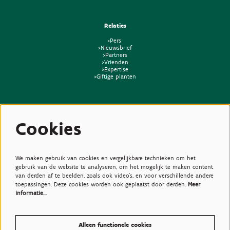
Relaties
>Pers
>Nieuwsbrief
>Partners
>Vrienden
>Expertise
>Giftige planten
Cookies
We maken gebruik van cookies en vergelijkbare technieken om het
gebruik van de website te analyseren, om het mogelijk te maken content
van derden af te beelden, zoals ook video’s, en voor verschillende andere
toepassingen. Deze cookies worden ook geplaatst door derden.
Meer
informatie…
Alleen functionele cookies