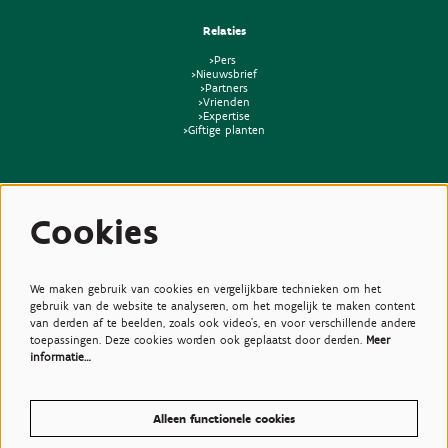
Relaties
>Pers
>Nieuwsbrief
>Partners
>Vrienden
>Expertise
>Giftige planten
Cookies
We maken gebruik van cookies en vergelijkbare technieken om het
gebruik van de website te analyseren, om het mogelijk te maken content
van derden af te beelden, zoals ook video’s, en voor verschillende andere
toepassingen. Deze cookies worden ook geplaatst door derden.
Meer
informatie…
Alleen functionele cookies