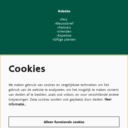
Relaties
>Pers
>Nieuwsbrief
>Partners
>Vrienden
>Expertise
>Giftige planten
Cookies
We maken gebruik van cookies en vergelijkbare technieken om het
gebruik van de website te analyseren, om het mogelijk te maken content
van derden af te beelden, zoals ook video’s, en voor verschillende andere
toepassingen. Deze cookies worden ook geplaatst door derden.
Meer
informatie…
Alleen functionele cookies