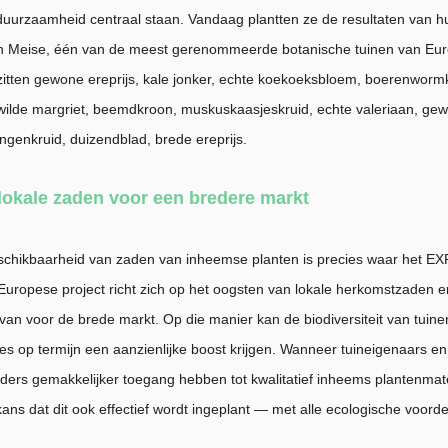
duurzaamheid centraal staan. Vandaag plantten ze de resultaten van 
in Meise, één van de meest gerenommeerde botanische tuinen van Euro
zitten gewone ereprijs, kale jonker, echte koekoeksbloem, boerenwormk
wilde margriet, beemdkroon, muskuskaasjeskruid, echte valeriaan, gew
angenkruid, duizendblad, brede ereprijs.
okale zaden voor een bredere markt
chikbaarheid van zaden van inheemse planten is precies waar het EX
t Europese project richt zich op het oogsten van lokale herkomstzaden e
an voor de brede markt. Op die manier kan de biodiversiteit van tuine
es op termijn een aanzienlijke boost krijgen. Wanneer tuineigenaars en
ers gemakkelijker toegang hebben tot kwalitatief inheems plantenmate
kans dat dit ook effectief wordt ingeplant — met alle ecologische voorde