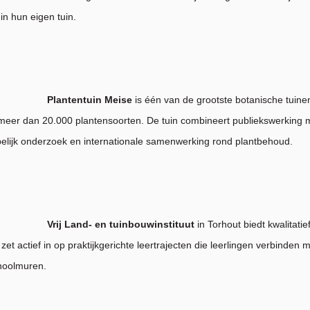
 in hun eigen tuin.
Plantentuin Meise
is één van de grootste botanische tuine
meer dan 20.000 plantensoorten. De tuin combineert publiekswerking 
lijk onderzoek en internationale samenwerking rond plantbehoud.
Vrij Land- en tuinbouwinstituut
in Torhout biedt kwalitatie
zet actief in op praktijkgerichte leertrajecten die leerlingen verbinden 
hoolmuren.