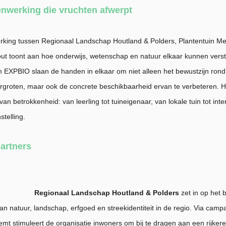
nwerking die vruchten afwerpt
ing tussen Regionaal Landschap Houtland & Polders, Plantentuin Me
out toont aan hoe onderwijs, wetenschap en natuur elkaar kunnen vers
n EXPBIO slaan de handen in elkaar om niet alleen het bewustzijn ron
ergroten, maar ook de concrete beschikbaarheid ervan te verbeteren. He
van betrokkenheid: van leerling tot tuineigenaar, van lokale tuin tot inte
stelling.
artners
Regionaal Landschap Houtland & Polders
zet in op het
van natuur, landschap, erfgoed en streekidentiteit in de regio. Via cam
emt stimuleert de organisatie inwoners om bij te dragen aan een rijkere