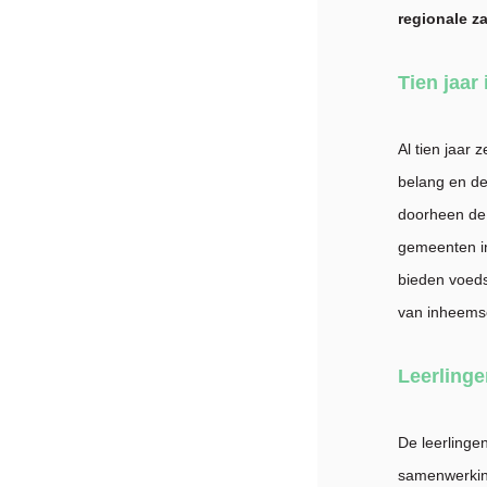
regionale z
Tien jaar
Al tien jaar
belang en de
doorheen de 
gemeenten in
bieden voedse
van inheems
Leerling
De leerlinge
samenwerking