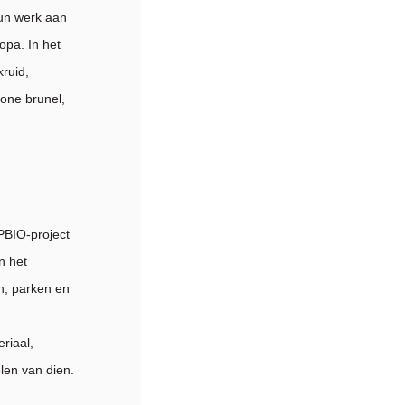
hun werk aan
pa. In het
ruid,
one brunel,
PBIO-project
n het
n, parken en
riaal,
len van dien.