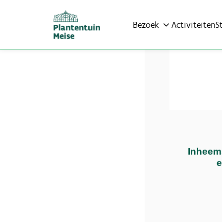
Bezoek
Activiteiten
S
Inheems
e