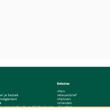
Relaties
>Pers
er je bezoek
>Nieuwsbrief
rsreglement
>Partners
k
>Vrienden
e voorwaarden 'huur of gebruik van
>Expertise