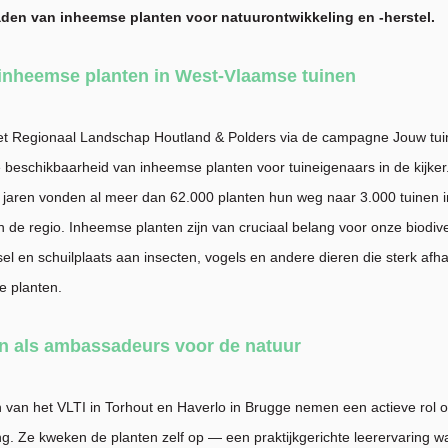
aden van inheemse planten voor natuurontwikkeling en -herstel
.
 inheemse planten in West-Vlaamse tuinen
 zet Regionaal Landschap Houtland & Polders via de campagne Jouw tui
 beschikbaarheid van inheemse planten voor tuineigenaars in de kijker
jaren vonden al meer dan 62.000 planten hun weg naar 3.000 tuinen i
 de regio. Inheemse planten zijn van cruciaal belang voor onze biodiver
l en schuilplaats aan insecten, vogels en andere dieren die sterk afhan
e planten.
en als ambassadeurs voor de natuur
n van het VLTI in Torhout en Haverlo in Brugge nemen een actieve rol o
. Ze kweken de planten zelf op — een praktijkgerichte leerervaring wa