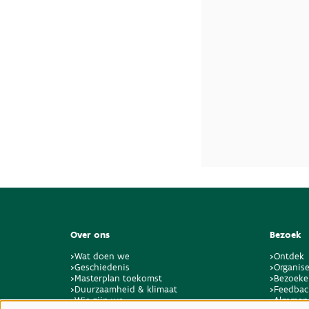
Over ons
Bezoek
>Wat doen we
>Ontdek
>Geschiedenis
>Organise
>Masterplan toekomst
>Bezoeke
>Duurzaamheid & klimaat
>Feedbac
>Wie zijn we
>Algemen