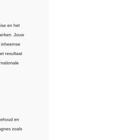
ise en het
terken. Jouw
d inheemse
t resultaat
rnationale
 behoud en
pagnes zoals