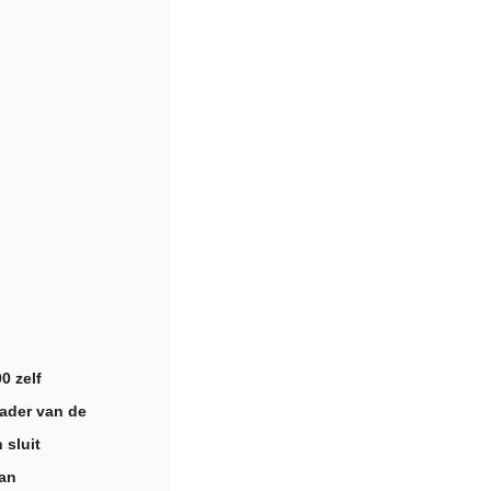
0 zelf
kader van de
 sluit
van