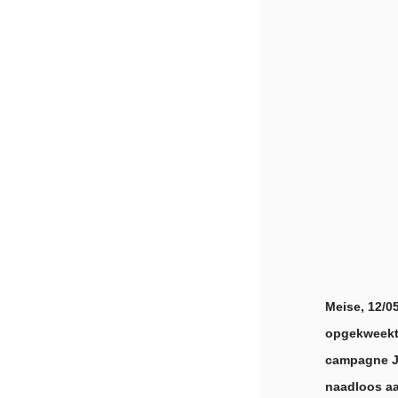
Meise, 12/0
opgekweekte
campagne Jo
naadloos aa