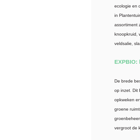
ecologie en 
in Plantentu
assortiment 
knoopkruid, 
veldsalie, sl
EXPBIO: l
De brede bes
op inzet. Di
opkweken erv
groene ruimt
groenbeheerd
vergroot de 