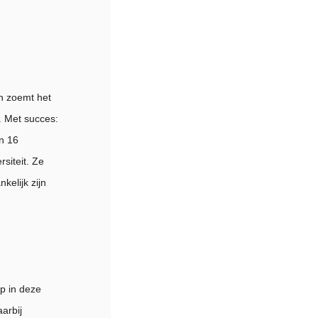
n zoemt het
. Met succes:
n 16
siteit. Ze
kelijk zijn
p in deze
arbij