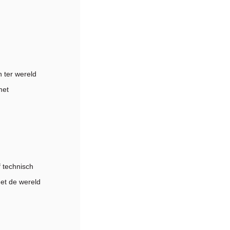
n ter wereld
met
f technisch
met de wereld