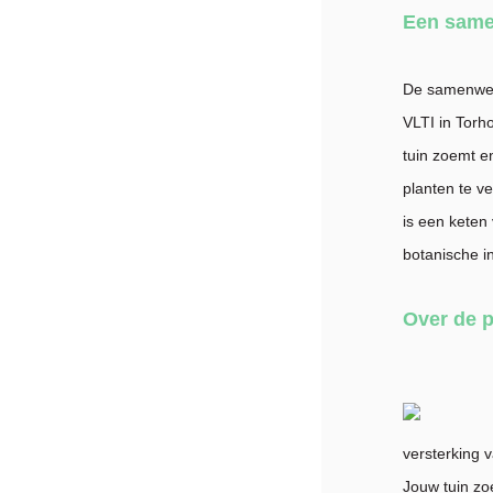
Een same
De samenwerk
VLTI in Torh
tuin zoemt e
planten te v
is een keten 
botanische in
Over de p
versterking 
Jouw tuin zo