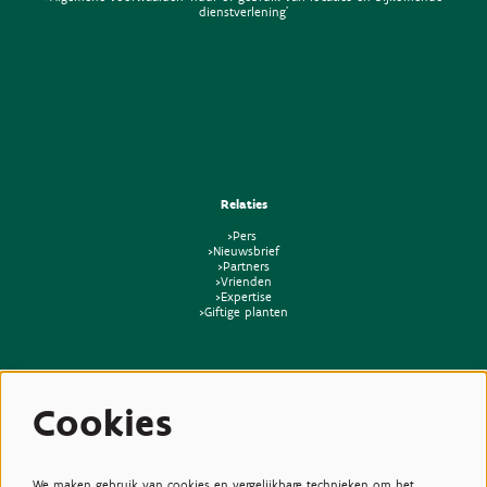
dienstverlening'
Relaties
>Pers
>Nieuwsbrief
>Partners
>Vrienden
>Expertise
>Giftige planten
Cookies
We maken gebruik van cookies en vergelijkbare technieken om het