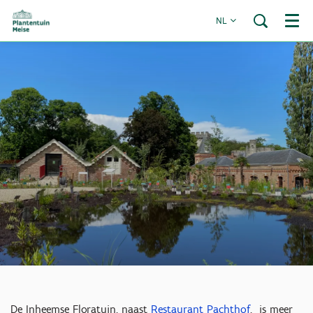
NL
Menu
Inzoomen
De Inheemse Floratuin, naast
Restaurant Pachthof
, is meer