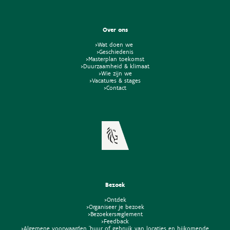
Over ons
>Wat doen we
>Geschiedenis
>Masterplan toekomst
>Duurzaamheid & klimaat
>Wie zijn we
>Vacatures & stages
>Contact
Bezoek
>Ontdek
>Organiseer je bezoek
>Bezoekersreglement
>Feedback
>Algemene voorwaarden 'huur of gebruik van locaties en bijkomende