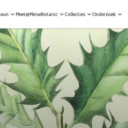
teun
Meet@MeiseBotanic
Collecties
Onderzoek