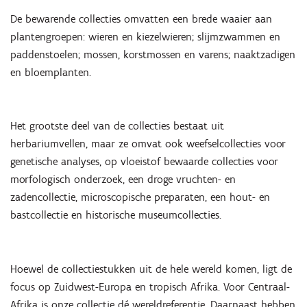
De bewarende collecties omvatten een brede waaier aan
plantengroepen: wieren en kiezelwieren; slijmzwammen en
paddenstoelen; mossen, korstmossen en varens; naaktzadigen
en bloemplanten.
Het grootste deel van de collecties bestaat uit
herbariumvellen, maar ze omvat ook weefselcollecties voor
genetische analyses, op vloeistof bewaarde collecties voor
morfologisch onderzoek, een droge vruchten- en
zadencollectie, microscopische preparaten, een hout- en
bastcollectie en historische museumcollecties.
Inzoomen
Hoewel de collectiestukken uit de hele wereld komen, ligt de
focus op Zuidwest-Europa en tropisch Afrika. Voor Centraal-
Afrika is onze collectie dé wereldreferentie. Daarnaast hebben