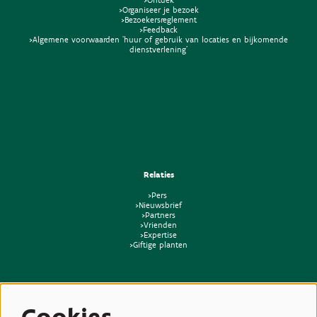
>Organiseer je bezoek
>Bezoekersreglement
>Feedback
>Algemene voorwaarden 'huur of gebruik van locaties en bijkomende
dienstverlening'
Relaties
>Pers
>Nieuwsbrief
>Partners
>Vrienden
>Expertise
>Giftige planten
Cookies