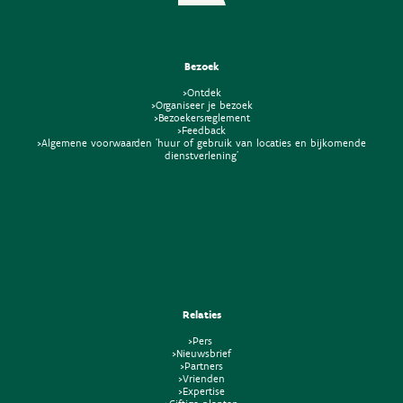
Bezoek
>Ontdek
>Organiseer je bezoek
>Bezoekersreglement
>Feedback
>Algemene voorwaarden 'huur of gebruik van locaties en bijkomende
dienstverlening'
Relaties
>Pers
>Nieuwsbrief
>Partners
>Vrienden
>Expertise