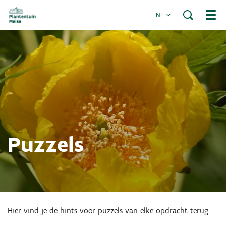
NL
Menu
Puzzels
Hier vind je de hints voor puzzels van elke opdracht terug.