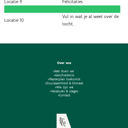
Locatie 9
Felicitaties
Vul in wat je al weet over de
Locatie 10
tocht.
Over ons
>Wat doen we
>Geschiedenis
>Masterplan toekomst
>Duurzaamheid & klimaat
>Wie zijn we
>Vacatures & stages
>Contact