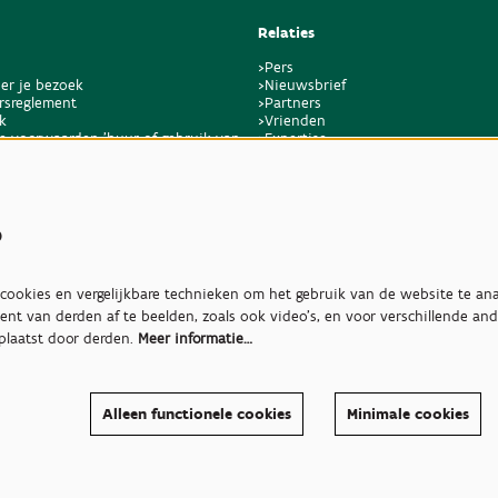
Relaties
>Pers
er je bezoek
>Nieuwsbrief
rsreglement
>Partners
k
>Vrienden
e voorwaarden 'huur of gebruik van
>Expertise
en bijkomende dienstverlening'
>Giftige planten
s
ookies en vergelijkbare technieken om het gebruik van de website te ana
ent van derden af te beelden, zoals ook video’s, en voor verschillende an
plaatst door derden.
Meer informatie…
Alleen functionele cookies
Minimale cookies
40708286, Nieuwelaan 38, 1860 Meise
Toegankelijkheidsverklaring