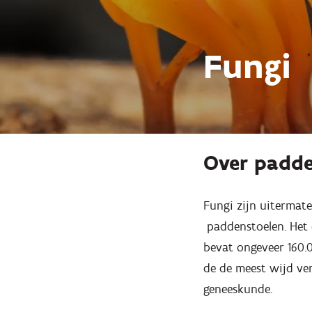
Fungi
Over padde
Inzoomen
Fungi zijn uitermat
paddenstoelen. Het 
bevat ongeveer 160.0
de de meest wijd ver
geneeskunde.