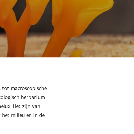
Inzoomen
s tot macroscopische
cologisch herbarium
elux. Het zijn van
 het milieu en in de