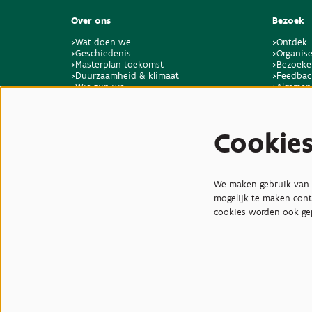
Over ons
Bezoek
>Wat doen we
>Ontdek
>Geschiedenis
>Organise
>Masterplan toekomst
>Bezoeke
>Duurzaamheid & klimaat
>Feedbac
>Wie zijn we
>Algemen
>Vacatures & stages
locaties 
>Contact
Cookie
We maken gebruik van c
mogelijk te maken cont
cookies worden ook ge
© Plantentuin Meise, BE05
Gebruiksvoorwaarden