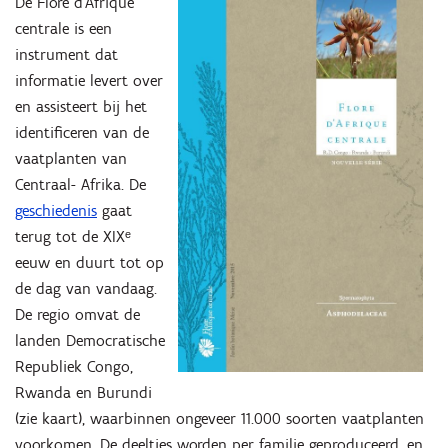
De Flore d'Afrique
centrale is een
instrument dat
informatie levert over
en assisteert bij het
identificeren van de
vaatplanten van
Centraal- Afrika. De
geschiedenis
gaat
terug tot de XIXᵉ
eeuw en duurt tot op
de dag van vandaag.
De regio omvat de
landen Democratische
Republiek Congo,
Rwanda en Burundi
(zie kaart), waarbinnen ongeveer 11.000 soorten vaatplanten
voorkomen. De deeltjes worden per familie geproduceerd, en