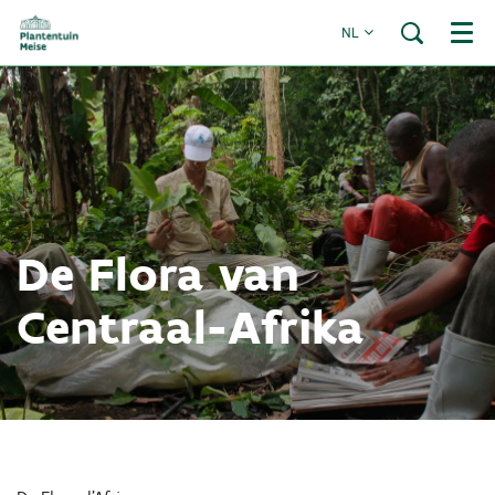
NL
Menu
De Flora van
Centraal-Afrika