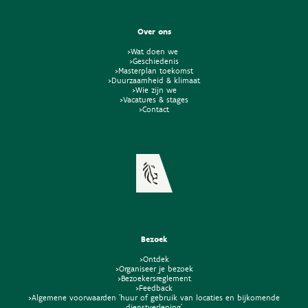
Over ons
>Wat doen we
>Geschiedenis
>Masterplan toekomst
>Duurzaamheid & klimaat
>Wie zijn we
>Vacatures & stages
>Contact
Bezoek
>Ontdek
>Organiseer je bezoek
>Bezoekersreglement
>Feedback
>Algemene voorwaarden 'huur of gebruik van locaties en bijkomende
dienstverlening'