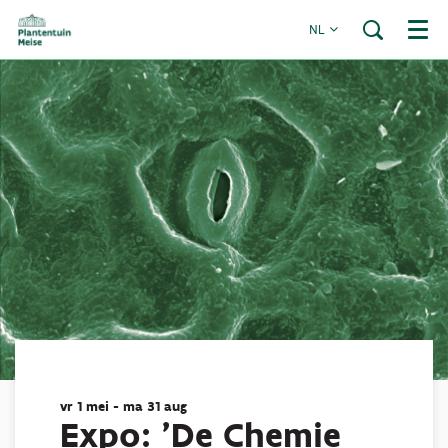
NL
Menu
vr 1 mei
-
ma 31 aug
Expo: 'De Chemie