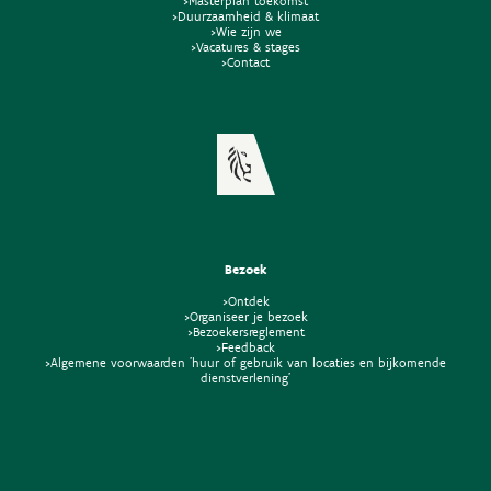
>Masterplan toekomst
>Duurzaamheid & klimaat
>Wie zijn we
>Vacatures & stages
>Contact
Bezoek
>Ontdek
>Organiseer je bezoek
>Bezoekersreglement
>Feedback
>Algemene voorwaarden 'huur of gebruik van locaties en bijkomende
dienstverlening'