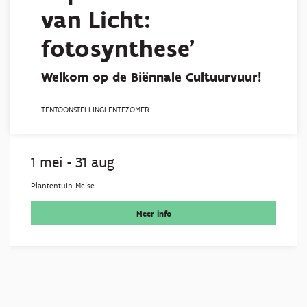
van Licht:
fotosynthese'
Welkom op de Biënnale Cultuurvuur!
TENTOONSTELLING
LENTE
ZOMER
1 mei
-
31 aug
Plantentuin Meise
Meer info