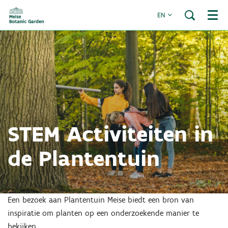
EN
Menu
STEM Activiteiten in
de Plantentuin
Een bezoek aan Plantentuin Meise biedt een bron van
inspiratie om planten op een onderzoekende manier te
bekijken.