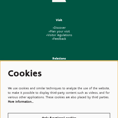
Visit
>Discover
>Plan your visit
>Visitor regulations
>Feedback
Relations
>Press
Cookies
>Newsletter
>Partners
>Friends
>Expertise
>Poisonous Plants
We use cookies and similar techniques to analyze the use of the website,
to make it possible to display third-party content such as videos, and for
various other applications. These cookies are also placed by third parties.
More information…
Only functional cookies