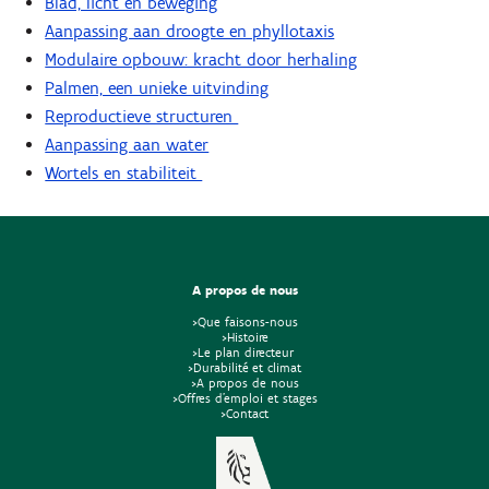
Blad, licht en beweging
Aanpassing aan droogte en phyllotaxis
Modulaire opbouw: kracht door herhaling
Palmen, een unieke uitvinding
Reproductieve structuren
Aanpassing aan water
Wortels en stabiliteit
A propos de nous
>Que faisons-nous
>Histoire
>Le plan directeur
>Durabilité et climat
>A propos de nous
>Offres d'emploi et stages
>Contact