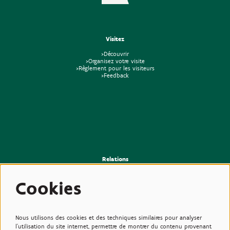
Visitez
>Découvrir
>Organisez votre visite
>Règlement pour les visiteurs
>Feedback
Relations
>Presse
>Newsletter
Cookies
>Partenaires
>Amis
>Expertise
>Plantes toxiques
Nous utilisons des cookies et des techniques similaires pour analyser
l'utilisation du site internet, permettre de montrer du contenu provenant