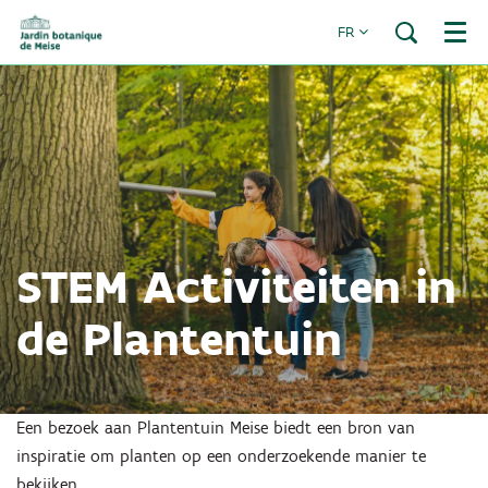
FR
Menu
STEM Activiteiten in
de Plantentuin
Een bezoek aan Plantentuin Meise biedt een bron van
inspiratie om planten op een onderzoekende manier te
bekijken.