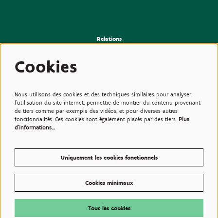
Relations
>Presse
>Newsletter
Cookies
>Partenaires
>Amis
>Expertise
>Plantes toxiques
Nous utilisons des cookies et des techniques similaires pour analyser
l'utilisation du site internet, permettre de montrer du contenu provenant
de tiers comme par exemple des vidéos, et pour diverses autres
fonctionnalités. Ces cookies sont également placés par des tiers.
Plus
d'informations…
Uniquement les cookies fonctionnels
Cookies minimaux
© Plantentuin Meise, BE0540708286, Nieuwelaan 38, 1860 Meise
Conditions d'utilisations
Tous les cookies