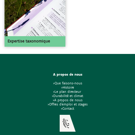
Expertise taxonomique
A propos de nous
>Que faisons-nous
>Histoire
>Le plan directeur
>Durabilité et climat
>A propos de nous
>Offres d'emploi et stages
>Contact