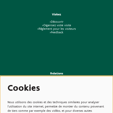
Visitez
>Découvrir
>Organisez votre visite
>Règlement pour les visiteurs
>Feedback
Relations
>Presse
>Newsletter
Cookies
>Partenaires
>Amis
>Expertise
>Plantes toxiques
Nous utilisons des cookies et des techniques similaires pour analyser
l'utilisation du site internet, permettre de montrer du contenu provenant
de tiers comme par exemple des vidéos, et pour diverses autres