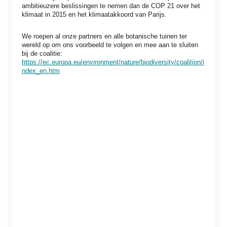
ambitieuzere beslissingen te nemen dan de COP 21 over het
klimaat in 2015 en het klimaatakkoord van Parijs.
We roepen al onze partners en alle botanische tuinen ter
wereld op om ons voorbeeld te volgen en mee aan te sluiten
bij de coalitie:
https://ec.europa.eu/environment/nature/biodiversity/coalition/i
ndex_en.htm