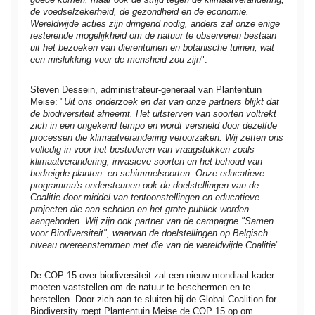
de voedselzekerheid, de gezondheid en de economie.
Wereldwijde acties zijn dringend nodig, anders zal onze enige
resterende mogelijkheid om de natuur te observeren bestaan
uit het bezoeken van dierentuinen en botanische tuinen, wat
een mislukking voor de mensheid zou zijn
".
Steven Dessein, administrateur-generaal van Plantentuin
Meise: "
Uit ons onderzoek en dat van onze partners blijkt dat
de biodiversiteit afneemt. Het uitsterven van soorten voltrekt
zich in een ongekend tempo en wordt versneld door dezelfde
processen die klimaatverandering veroorzaken. Wij zetten ons
volledig in voor het bestuderen van vraagstukken zoals
klimaatverandering, invasieve soorten en het behoud van
bedreigde planten- en schimmelsoorten. Onze educatieve
programma's ondersteunen ook de doelstellingen van de
Coalitie door middel van tentoonstellingen en educatieve
projecten die aan scholen en het grote publiek worden
aangeboden. Wij zijn ook partner van de campagne "Samen
voor Biodiversiteit", waarvan de doelstellingen op Belgisch
niveau overeenstemmen met die van de wereldwijde
Coalitie
".
De COP 15 over biodiversiteit zal een nieuw mondiaal kader
moeten vaststellen om de natuur te beschermen en te
herstellen. Door zich aan te sluiten bij de Global Coalition for
Biodiversity roept Plantentuin Meise de COP 15 op om