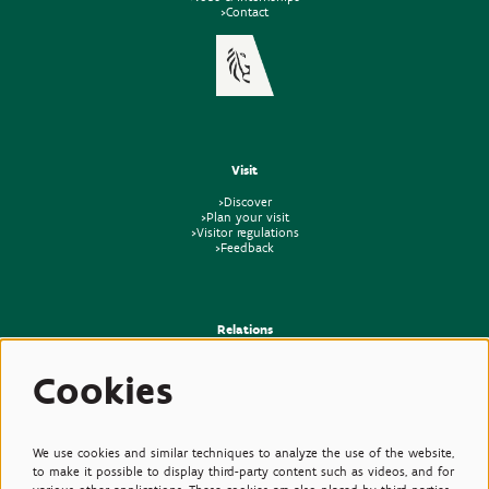
>Contact
Visit
>Discover
>Plan your visit
>Visitor regulations
>Feedback
Relations
>Press
Cookies
>Newsletter
>Partners
>Friends
>Expertise
>Poisonous Plants
We use cookies and similar techniques to analyze the use of the website,
to make it possible to display third-party content such as videos, and for