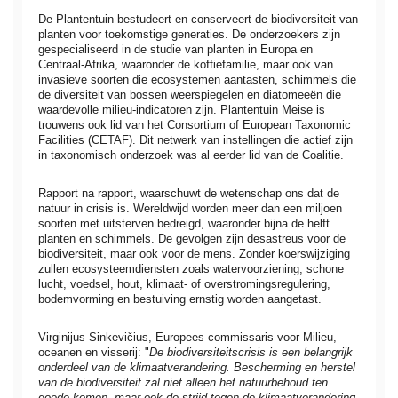
De Plantentuin bestudeert en conserveert de biodiversiteit van
planten voor toekomstige generaties. De onderzoekers zijn
gespecialiseerd in de studie van planten in Europa en
Centraal-Afrika, waaronder de koffiefamilie, maar ook van
invasieve soorten die ecosystemen aantasten, schimmels die
de diversiteit van bossen weerspiegelen en diatomeeën die
waardevolle milieu-indicatoren zijn. Plantentuin Meise is
trouwens ook lid van het Consortium of European Taxonomic
Facilities (CETAF). Dit netwerk van instellingen die actief zijn
in taxonomisch onderzoek was al eerder lid van de Coalitie.
Rapport na rapport, waarschuwt de wetenschap ons dat de
natuur in crisis is. Wereldwijd worden meer dan een miljoen
soorten met uitsterven bedreigd, waaronder bijna de helft
planten en schimmels. De gevolgen zijn desastreus voor de
biodiversiteit, maar ook voor de mens. Zonder koerswijziging
zullen ecosysteemdiensten zoals watervoorziening, schone
lucht, voedsel, hout, klimaat- of overstromingsregulering,
bodemvorming en bestuiving ernstig worden aangetast.
Virginijus Sinkevičius, Europees commissaris voor Milieu,
oceanen en visserij: "
De biodiversiteitscrisis is een belangrijk
onderdeel van de klimaatverandering. Bescherming en herstel
van de biodiversiteit zal niet alleen het natuurbehoud ten
goede komen, maar ook de strijd tegen de klimaatverandering,