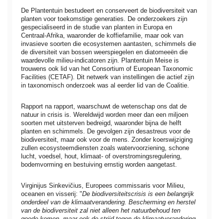
De Plantentuin bestudeert en conserveert de biodiversiteit van
planten voor toekomstige generaties. De onderzoekers zijn
gespecialiseerd in de studie van planten in Europa en
Centraal-Afrika, waaronder de koffiefamilie, maar ook van
invasieve soorten die ecosystemen aantasten, schimmels die
de diversiteit van bossen weerspiegelen en diatomeeën die
waardevolle milieu-indicatoren zijn. Plantentuin Meise is
trouwens ook lid van het Consortium of European Taxonomic
Facilities (CETAF). Dit netwerk van instellingen die actief zijn
in taxonomisch onderzoek was al eerder lid van de Coalitie.
Rapport na rapport, waarschuwt de wetenschap ons dat de
natuur in crisis is. Wereldwijd worden meer dan een miljoen
soorten met uitsterven bedreigd, waaronder bijna de helft
planten en schimmels. De gevolgen zijn desastreus voor de
biodiversiteit, maar ook voor de mens. Zonder koerswijziging
zullen ecosysteemdiensten zoals watervoorziening, schone
lucht, voedsel, hout, klimaat- of overstromingsregulering,
bodemvorming en bestuiving ernstig worden aangetast.
Virginijus Sinkevičius, Europees commissaris voor Milieu,
oceanen en visserij: "
De biodiversiteitscrisis is een belangrijk
onderdeel van de klimaatverandering. Bescherming en herstel
van de biodiversiteit zal niet alleen het natuurbehoud ten
goede komen, maar ook de strijd tegen de klimaatverandering,