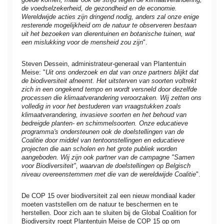
de voedselzekerheid, de gezondheid en de economie.
Wereldwijde acties zijn dringend nodig, anders zal onze enige
resterende mogelijkheid om de natuur te observeren bestaan
uit het bezoeken van dierentuinen en botanische tuinen, wat
een mislukking voor de mensheid zou zijn
".
Steven Dessein, administrateur-generaal van Plantentuin
Meise: "
Uit ons onderzoek en dat van onze partners blijkt dat
de biodiversiteit afneemt. Het uitsterven van soorten voltrekt
zich in een ongekend tempo en wordt versneld door dezelfde
processen die klimaatverandering veroorzaken. Wij zetten ons
volledig in voor het bestuderen van vraagstukken zoals
klimaatverandering, invasieve soorten en het behoud van
bedreigde planten- en schimmelsoorten. Onze educatieve
programma's ondersteunen ook de doelstellingen van de
Coalitie door middel van tentoonstellingen en educatieve
projecten die aan scholen en het grote publiek worden
aangeboden. Wij zijn ook partner van de campagne "Samen
voor Biodiversiteit", waarvan de doelstellingen op Belgisch
niveau overeenstemmen met die van de wereldwijde
Coalitie
".
De COP 15 over biodiversiteit zal een nieuw mondiaal kader
moeten vaststellen om de natuur te beschermen en te
herstellen. Door zich aan te sluiten bij de Global Coalition for
Biodiversity roept Plantentuin Meise de COP 15 op om