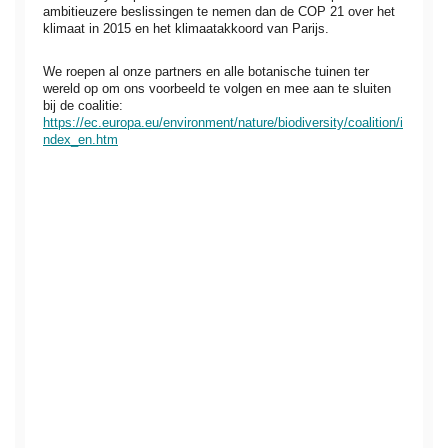
ambitieuzere beslissingen te nemen dan de COP 21 over het
klimaat in 2015 en het klimaatakkoord van Parijs.
We roepen al onze partners en alle botanische tuinen ter
wereld op om ons voorbeeld te volgen en mee aan te sluiten
bij de coalitie:
https://ec.europa.eu/environment/nature/biodiversity/coalition/i
ndex_en.htm