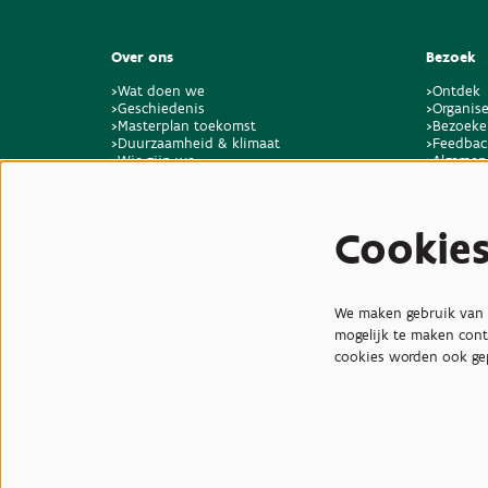
Over ons
Bezoek
>Wat doen we
>Ontdek
>Geschiedenis
>Organise
>Masterplan toekomst
>Bezoeke
>Duurzaamheid & klimaat
>Feedbac
>Wie zijn we
>Algemen
>Vacatures & stages
locaties 
>Contact
Cookie
We maken gebruik van c
mogelijk te maken cont
cookies worden ook ge
© Plantentuin Meise, BE05
Gebruiksvoorwaarden