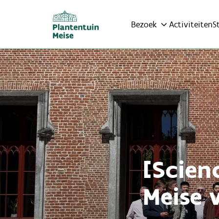
Bezoek
Activiteiten
S
[Scien
Meise 