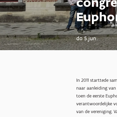
congre
Euphor
do 5 jun
In 2011 starttede sa
naar aanleiding van
toen de eerste Euph
verantwoordelijke vo
van de vereniging. Va