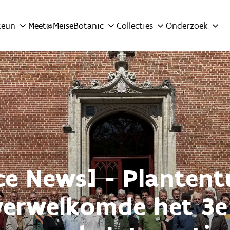
teun
Meet@MeiseBotanic
Collecties
Onderzoek
ce News] - Plantent
verwelkomde het 3e