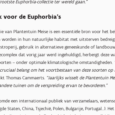
ootste Euphorbia-collectie ter wereld gaan.”
k voor de Euphorbia’s
ctie van Plantentuin Meise is een essentiële bron voor het 
n worden in hun natuurlijke habitat met uitsterven bedreig
 stroperij, gebruik in alternatieve geneeskunde of landbou
ecomplex dat vorig jaar werd ingehuldigd, herbergt deze wa
oorten – onder optimale klimatologische omstandigheden.
cruciaal belang om het voortbestaan van deze soorten op l
ukt Thomas Cammaerts.
“Jaarlijks wisselt de Plantentuin Me
andere tuinen om de verspreiding ervan te bevorderen.”
omde een internationaal publiek van verzamelaars, wetens
gde Staten, China, Tsjechië, Polen, Bulgarije, Portugal…). H