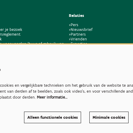
Relaties
>Pers
er je bezoek
>Nieuwsbrief
rsreglement
>Partners
k
>Vrienden
e voorwaarden 'huur of gebruik van
>Expertise
en bijkomende dienstverlening'
>Giftige planten
s
ookies en vergelijkbare technieken om het gebruik van de website te ana
ent van derden af te beelden, zoals ook video’s, en voor verschillende an
plaatst door derden.
Meer informatie…
Alleen functionele cookies
Minimale cookies
40708286, Nieuwelaan 38, 1860 Meise
Toegankelijkheidsverklaring