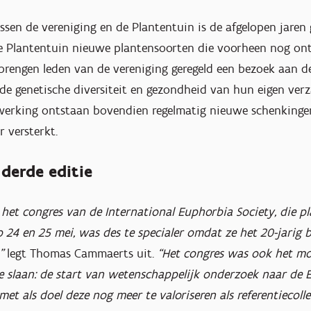
sen de vereniging en de Plantentuin is de afgelopen jaren
de Plantentuin nieuwe plantensoorten die voorheen nog on
 brengen leden van de vereniging geregeld een bezoek aan d
de genetische diversiteit en gezondheid van hun eigen ver
werking ontstaan bovendien regelmatig nieuwe schenkinge
 versterkt.
 derde editie
 het congres van de International Euphorbia Society, die p
 24 en 25 mei, was des te specialer omdat ze het 20-jarig 
,”
legt Thomas Cammaerts uit.
“Het congres was ook het m
e slaan: de start van wetenschappelijk onderzoek naar de E
et als doel deze nog meer te valoriseren als referentiecolle