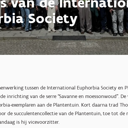
s van de Internatio
bia Society
menwerking tussen de International Euphorbia Society en P
 de inrichting van de serre “Savanne en moessonwoud”. De
orbia-exemplaren aan de Plantentuin. Kort daarna trad T
or de succulentencollectie van de Plantentuin, toe tot de
ndaag is hij vicevoorzitter.