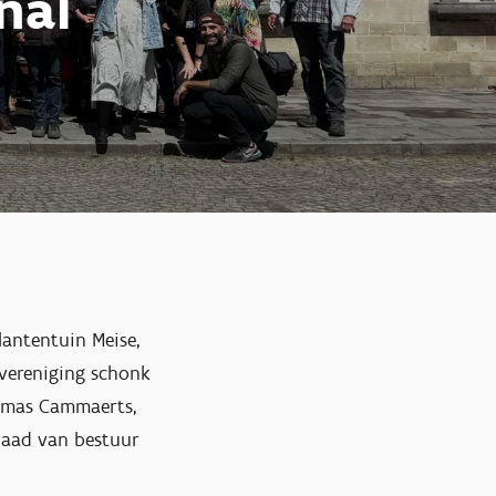
nal
lantentuin Meise,
 vereniging schonk
homas Cammaerts,
 raad van bestuur