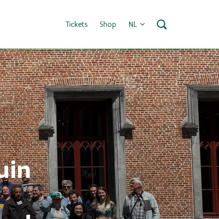
Tickets
Shop
NL
uin