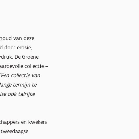
behoud van deze
d door erosie,
wdruk. De Groene
ardevolle collectie –
“Een collectie van
ange termijn te
ise ook talrijke
chappers en kwekers
et tweedaagse