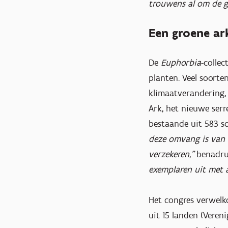
trouwens al om de gr
Een groene ar
De
Euphorbia
-colle
planten. Veel soorte
klimaatverandering,
Ark, het nieuwe serr
bestaande uit 583 s
deze omvang is van 
verzekeren,”
benadr
exemplaren uit met 
Het congres verwelk
uit 15 landen (Vereni