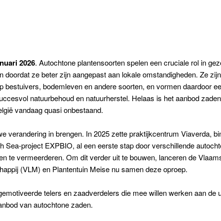
anuari 2026
. Autochtone plantensoorten spelen een cruciale rol in ge
 doordat ze beter zijn aangepast aan lokale omstandigheden. Ze zij
p bestuivers, bodemleven en andere soorten, en vormen daardoor ee
uccesvol natuurbehoud en natuurherstel. Helaas is het aanbod zade
elgië vandaag quasi onbestaand.
we verandering in brengen. In 2025 zette praktijkcentrum Viaverda, bi
th Sea-project EXPBIO, al een eerste stap door verschillende autoch
en te vermeerderen. Om dit verder uit te bouwen, lanceren de Vlaam
appij (VLM) en Plantentuin Meise nu samen deze oproep.
emotiveerde telers en zaadverdelers die mee willen werken aan de 
aanbod van autochtone zaden.