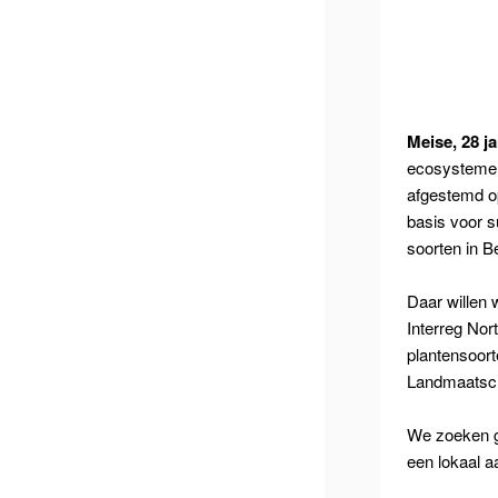
Meise, 28 j
ecosystemen
afgestemd o
basis voor s
soorten in B
Daar willen 
Interreg Nor
plantensoort
Landmaatsch
We zoeken g
een lokaal 