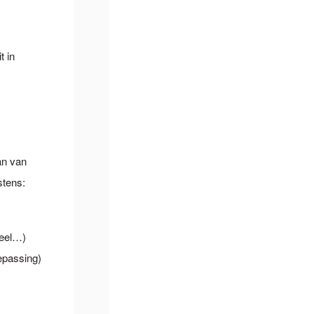
t in
an van
stens:
ueel…)
epassing)