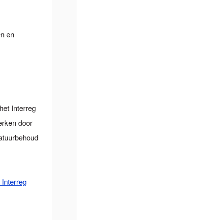
en en
het Interreg
terken door
natuurbehoud
Interreg