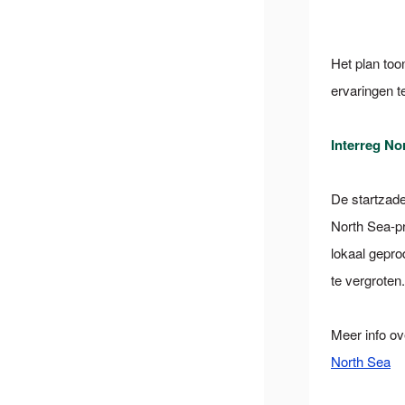
Het plan too
ervaringen t
Interreg No
De startzade
North Sea-pr
lokaal gepr
te vergroten.
Meer info ov
North Sea