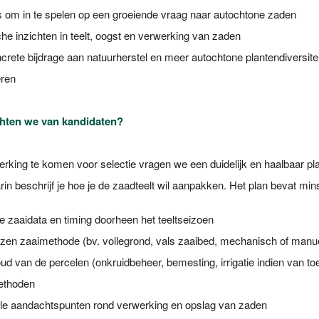
 om in te spelen op een groeiende vraag naar autochtone zaden
che inzichten in teelt, oogst en verwerking van zaden
crete bijdrage aan natuurherstel en meer autochtone plantendiversitei
ren
hten we van kandidaten?
king te komen voor selectie vragen we een duidelijk en haalbaar pl
in beschrijf je hoe je de zaadteelt wil aanpakken. Het plan bevat min
e zaaidata en timing doorheen het teeltseizoen
zen zaaimethode (bv. vollegrond, vals zaaibed, mechanisch of man
ud van de percelen (onkruidbeheer, bemesting, irrigatie indien van to
ethoden
le aandachtspunten rond verwerking en opslag van zaden