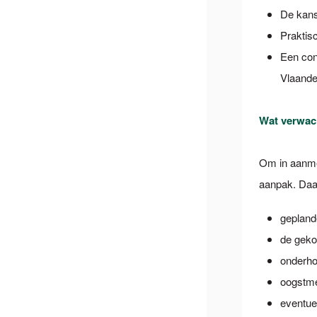
De kans
Praktis
Een con
Vlaande
Wat verwac
Om in aanmer
aanpak. Daar
gepland
de geko
onderho
oogstm
eventue