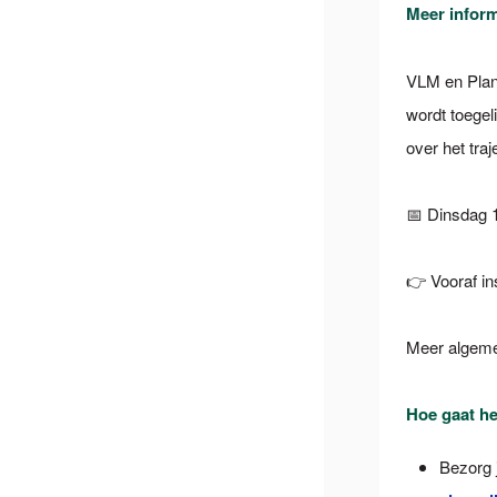
Meer inform
VLM en Plan
wordt toegel
over het tra
📅 Dinsdag 1
👉 Vooraf in
Meer algemen
Hoe gaat he
Bezorg j