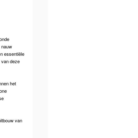
zonde
n nauw
n essentiële
n van deze
nnen het
tone
se
uitbouw van