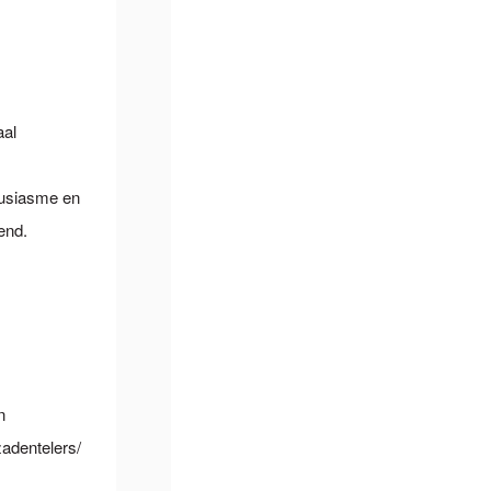
aal
ousiasme en
end.
n
adentelers/