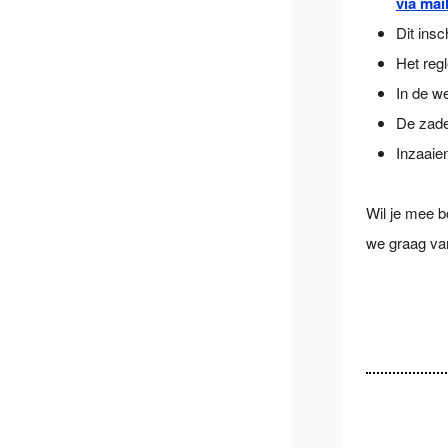
via mai
Dit insc
Het reg
In de w
De zade
Inzaaie
Wil je mee 
we graag van