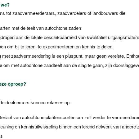
 we?
ns tot zaadvermeerderaars, zaadverdelers of landbouwers die:
starten met de teelt van autochtone zaden
ijdragen aan de lokale beschikbaarheid van kwalitatief uitgangsmateri
en om bij te leren, te experimenteren en kennis te delen.
g met zaadvermeerdering is een pluspunt, maar geen vereiste. Enth
ie om met autochtone zaadteelt aan de slag te gaan, zijn doorslaggev
deze oproep?
de deelnemers kunnen rekenen op:
teriaal van autochtone plantensoorten om zelf verder te vermeerdere
euning en kennisuitwisseling binnen een lerend netwerk van andere z
rs