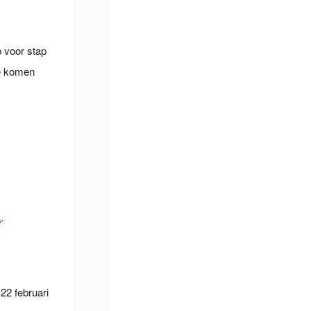
 voor stap
te komen
a
.
22 februari