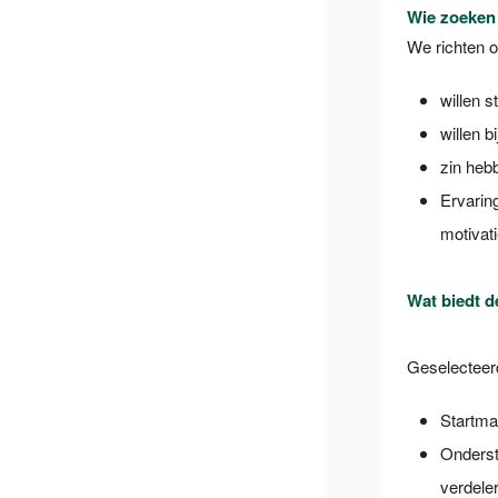
Wie zoeken
We richten o
willen 
willen b
zin hebb
Ervarin
motivat
Wat biedt 
Geselecteer
Startma
Onderst
verdele