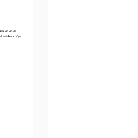
tificeerde en
tuin Meise. Zijn