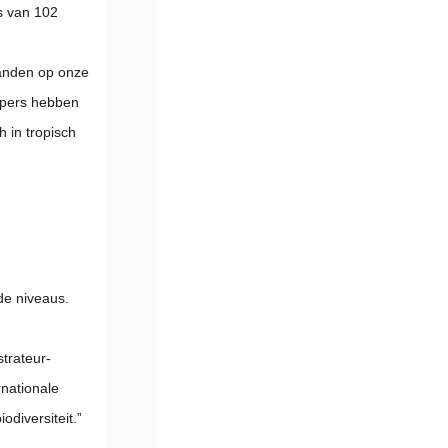
s van 102
 landen op onze
ppers hebben
 in tropisch
de niveaus.
strateur-
rnationale
odiversiteit.”