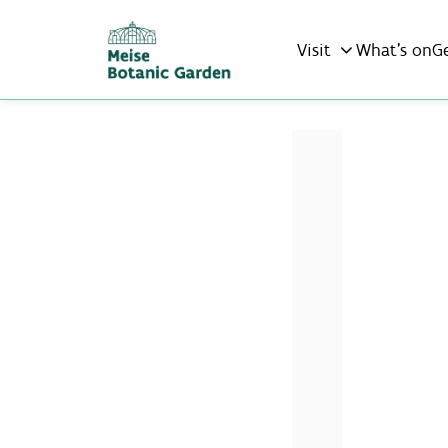
Visit
What’s on
G