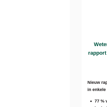
Wete
rapport
Nieuw rap
in enkele 
77 % 