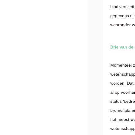
biodiversitei
gegevens uit
waaronder w
Drie van de
Momenteel zi
wetenschapp
worden. Dat 
al op voorha
status ‘bedr
bromeliafamil
het meest wo
wetenschappe