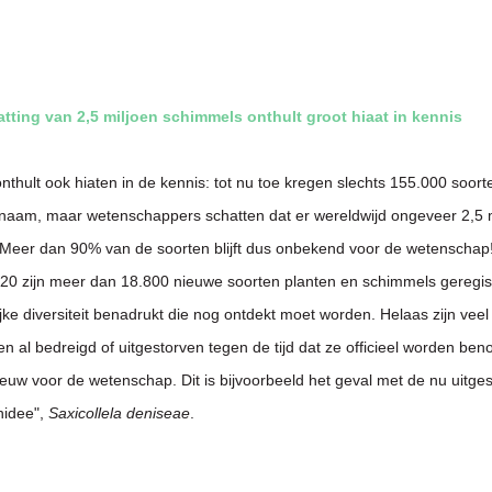
tting van 2,5 miljoen schimmels onthult groot hiaat in kennis
onthult ook hiaten in de kennis: tot nu toe kregen slechts 155.000 soor
n naam, maar wetenschappers schatten dat er wereldwijd ongeveer 2,5 
. Meer dan 90% van de soorten blijft dus onbekend voor de wetenschap!
20 zijn meer dan 18.800 nieuwe soorten planten en schimmels geregis
ijke diversiteit benadrukt die nog ontdekt moet worden. Helaas zijn vee
en al bedreigd of uitgestorven tegen de tijd dat ze officieel worden be
ieuw voor de wetenschap. Dit is bijvoorbeeld het geval met de nu uitge
hidee",
Saxicollela deniseae
.