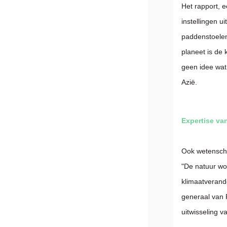
Het rapport, 
instellingen u
paddenstoelenb
planeet is de
geen idee wat
Azië.
Expertise va
Ook wetenscha
"De natuur wo
klimaatverande
generaal van P
uitwisseling v