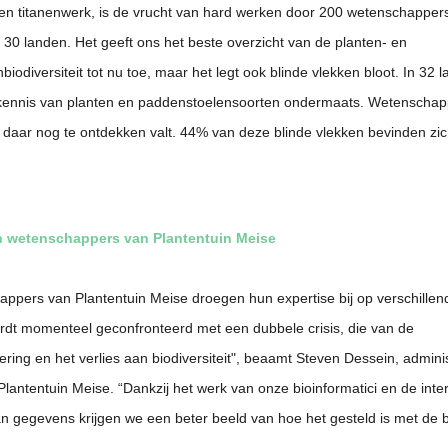
een titanenwerk, is de vrucht van hard werken door 200 wetenschapper
it 30 landen. Het geeft ons het beste overzicht van de planten- en
iodiversiteit tot nu toe, maar het legt ook blinde vlekken bloot. In 32
 kennis van planten en paddenstoelensoorten ondermaats. Wetenscha
 daar nog te ontdekken valt. 44% van deze blinde vlekken bevinden zich
n wetenschappers van Plantentuin Meise
ppers van Plantentuin Meise droegen hun expertise bij op verschillen
rdt momenteel geconfronteerd met een dubbele crisis, die van de
ring en het verlies aan biodiversiteit", beaamt Steven Dessein, admini
lantentuin Meise. “Dankzij het werk van onze bioinformatici en de inte
an gegevens krijgen we een beter beeld van hoe het gesteld is met de bi