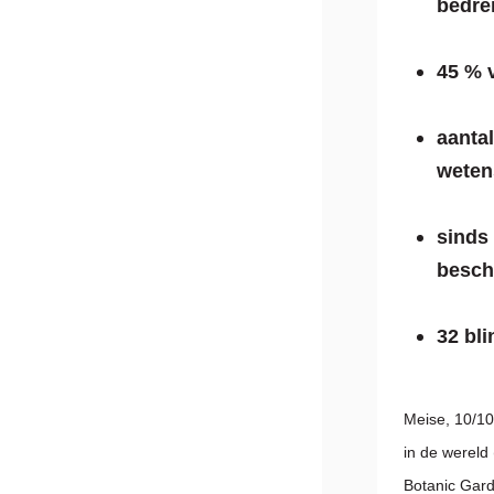
bedre
45 % 
aanta
weten
sinds
besch
32 bli
Meise, 10/10
in de wereld
Botanic Gard