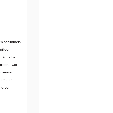
ten schimmels
miljoen
 Sinds het
treerd, wat
l nieuwe
noemd en
storven