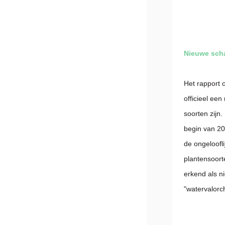
Nieuwe scha
Het rapport 
officieel ee
soorten zijn
begin van 20
de ongeloofl
plantensoort
erkend als n
"watervalorc