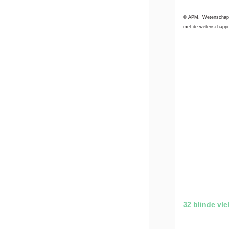
© APM,
Wetenschapp
met de wetenschappe
32 blinde vle