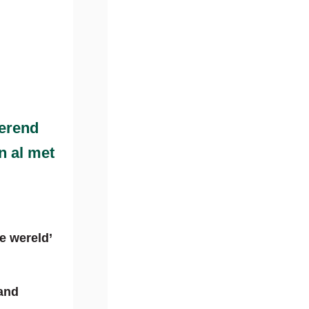
erend
n al met
e wereld’
hand