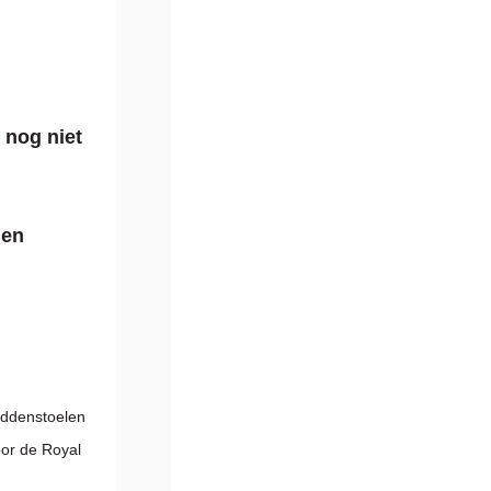
 nog niet
len
addenstoelen
oor de Royal