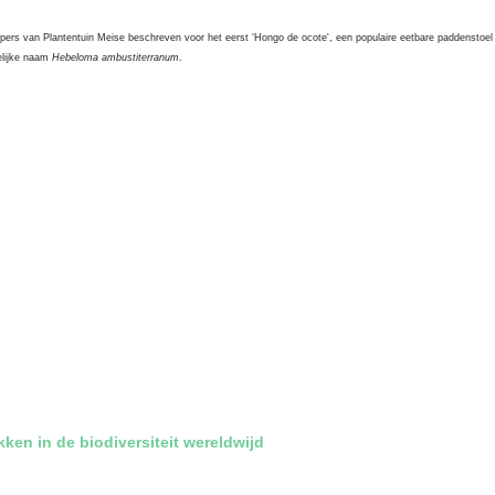
ers van Plantentuin Meise beschreven voor het eerst ‘Hongo de ocote', een populaire eetbare paddenstoel
lijke naam
Hebeloma ambustiterranum
.
kken in de biodiversiteit wereldwijd