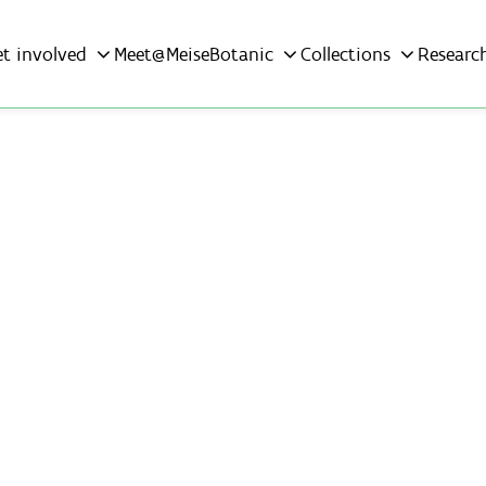
et involved
Meet@MeiseBotanic
Collections
Researc