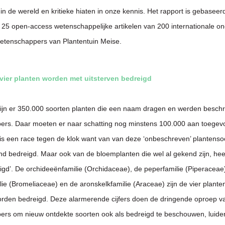
t in de wereld en kritieke hiaten in onze kennis. Het rapport is gebaseer
 25 open-access wetenschappelijke artikelen van 200 internationale o
etenschappers van Plantentuin Meise.
 vier planten worden met uitsterven bedreigd
jn er 350.000 soorten planten die een naam dragen en werden besch
ers. Daar moeten er naar schatting nog minstens 100.000 aan toege
is een race tegen de klok want van van deze ‘onbeschreven’ plantenso
nd bedreigd. Maar ook van de bloemplanten die wel al gekend zijn, he
eigd’. De orchideeënfamilie (Orchidaceae), de peperfamilie (Piperaceae
ie (Bromeliaceae) en de aronskelkfamilie (Araceae) zijn de vier planten
rden bedreigd. Deze alarmerende cijfers doen de dringende oproep v
rs om nieuw ontdekte soorten ook als bedreigd te beschouwen, luider 