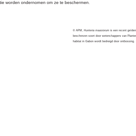
ctie worden ondernomen om ze te beschermen.
© APM,
Hunteria maasiorum
is een recent geïden
beschreven soort door wetenchappers van Planten
habitat in Gabon wordt bedreigd door ontbossing.