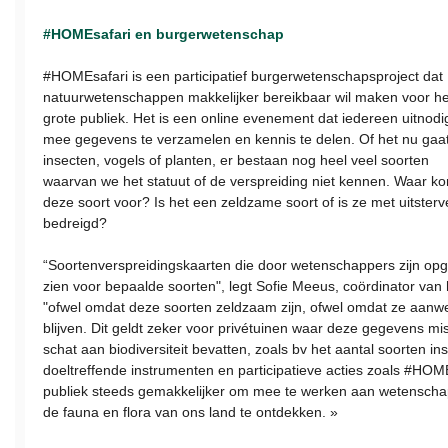
#HOMEsafari en burgerwetenschap
#HOMEsafari is een participatief burgerwetenschapsproject dat
natuurwetenschappen makkelijker bereikbaar wil maken voor he
grote publiek. Het is een online evenement dat iedereen uitnodi
mee gegevens te verzamelen en kennis te delen. Of het nu gaa
insecten, vogels of planten, er bestaan nog heel veel soorten
waarvan we het statuut of de verspreiding niet kennen. Waar k
deze soort voor? Is het een zeldzame soort of is ze met uitster
bedreigd?
“Soortenverspreidingskaarten die door wetenschappers zijn opge
zien voor bepaalde soorten", legt Sofie Meeus, coördinator van 
"ofwel omdat deze soorten zeldzaam zijn, ofwel omdat ze aanw
blijven. Dit geldt zeker voor privétuinen waar deze gegevens mis
schat aan biodiversiteit bevatten, zoals bv het aantal soorten i
doeltreffende instrumenten en participatieve acties zoals #HOME
publiek steeds gemakkelijker om mee te werken aan wetenschappe
de fauna en flora van ons land te ontdekken. »