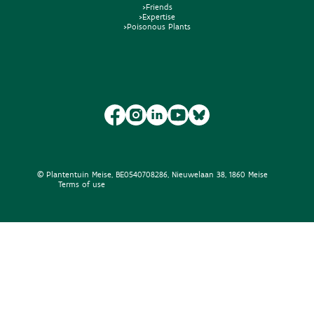
>Friends
>Expertise
>Poisonous Plants
© Plantentuin Meise, BE0540708286, Nieuwelaan 38, 1860 Meise
Terms of use