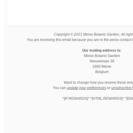
Copyright © 2021 Meise Botanic Garden, All righ
You are receiving this email because you are in the press contact 
Our mailing address is:
Meise Botanic Garden
Nieuwelaan 38
1860
Meise
Belgium
Want to change how you receive these ema
You can
update your preferences
or
unsubscribe fr
*|IF:REWARDS|* *|HTML:REWARDS|* *|END