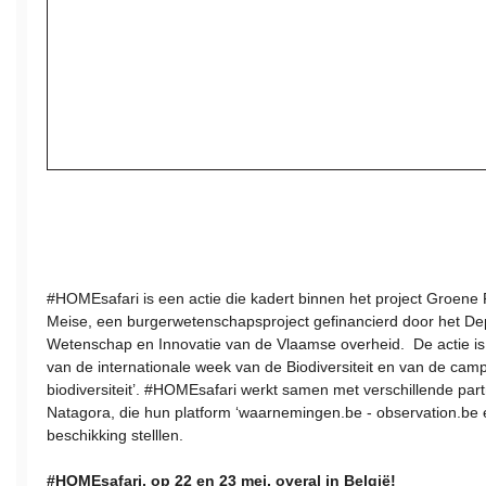
#HOMEsafari is een actie die kadert binnen het project Groene 
Meise, een burgerwetenschapsproject gefinancierd door het D
Wetenschap en Innovatie van de Vlaamse overheid.
De actie i
van de internationale week van de Biodiversiteit en van de ca
biodiversiteit’. #HOMEsafari werkt samen met verschillende par
Natagora, die hun platform ‘waarnemingen.be - observation.be e
beschikking stelllen.
#HOMEsafari, op 22 en 23 mei, overal in België!