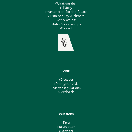
>What we do
>History
>Master plan for the future
>Sustainability & climate
>Who we are
>Jobs & internships
>Contact
Visit
>Discover
>Plan your visit
>Visitor regulations
>Feedback
Relations
>Press
>Newsletter
>Partners