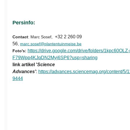
Persinfo:
+32 2 260 09
Contact
: Marc Sosef,
56
,
marc.sosef@plantentuinmeise.be
https://drive.google.com/drive/folders/1kpc60OLZ-
Foto's:
F79Wpp4KJqDN2Myj6SP6?usp=sharing
link artikel '
Science
Advances'
:
https://advances.sciencemag.org/content/5/
9444