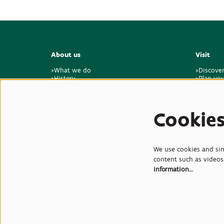
About us
Visit
>What we do
>Discove
>History
>Plan you
>Master plan for the future
>Visitor 
>Sustainability & climate
>Feedbac
>Who we are
>Jobs & internships
Cookie
>Contact
We use cookies and simi
content such as videos,
information…