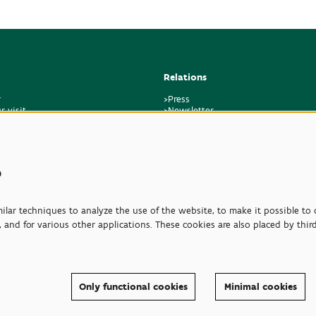
Relations
r
>Press
r visit
>Newsletter
regulations
>Partners
k
>Friends
>Expertise
>Poisonous Plants
s
lar techniques to analyze the use of the website, to make it possible to d
 and for various other applications. These cookies are also placed by thir
Only functional cookies
Minimal cookies
© Plantentuin Meise, BE0540708286, Nieuwelaan 38, 1860 Meise
Terms of use