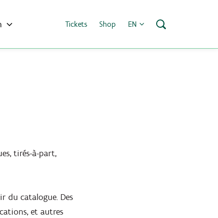
h
Tickets
Shop
EN
es, tirés-à-part,
ir du catalogue. Des
cations, et autres