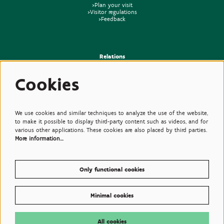
>Plan your visit
>Visitor regulations
>Feedback
Relations
>Press
Cookies
>Newsletter
>Partners
>Friends
>Expertise
>Poisonous Plants
We use cookies and similar techniques to analyze the use of the website,
to make it possible to display third-party content such as videos, and for
various other applications. These cookies are also placed by third parties.
More information…
Only functional cookies
Minimal cookies
© Plantentuin Meise, BE0540708286, Nieuwelaan 38, 1860 Meise
Terms of use
All cookies